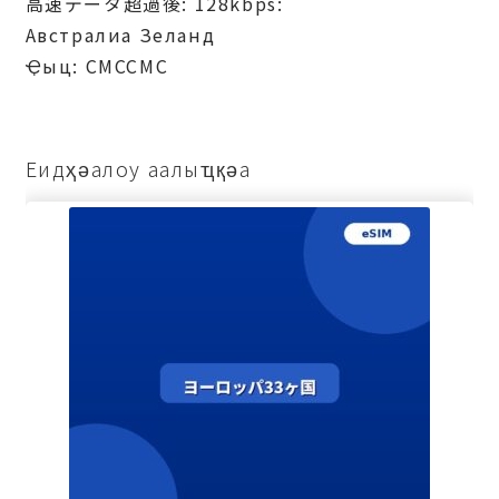
高速データ超過後: 128kbps:
Австралиа Зеланд
Ҿыц: СМССМС
Еидҳәалоу аалыҵқәа