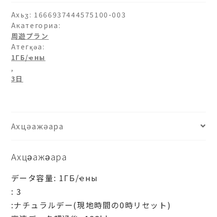
аԥхьаӡара
Ахьӡ:
1666937444575100-003
Акатегориа:
周遊プラン
Атегқәа:
1ГБ/ҽны
,
3日
Ахцәажәара
Ахцәажәара
データ容量: 1ГБ/ҽны
: 3
:ナチュラルデー(現地時間の0時リセット)