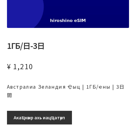
1ГБ/日-3日
¥
1,210
Австралиа Зеландия Ҿыц | 1ГБ/ҽны | 3日
間
1ГБ/
Акаҵкәыр ахь иацҵатәуп
日-3
日