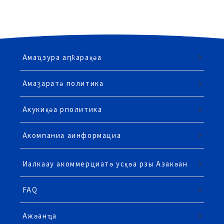
Амаҵзура аԥҟарақәа
Амаӡаратә политика
Акукиқәа рполитика
Акомпаниа аинформациа
Иалкаау акоммерциатә усқәа рзы Азакәан
FAQ
Ажәанҵа