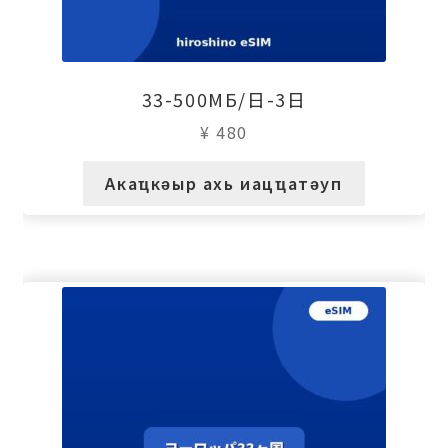
33-500МБ/日-3日
¥
480
Акаҵкәыр ахь иацҵатәуп