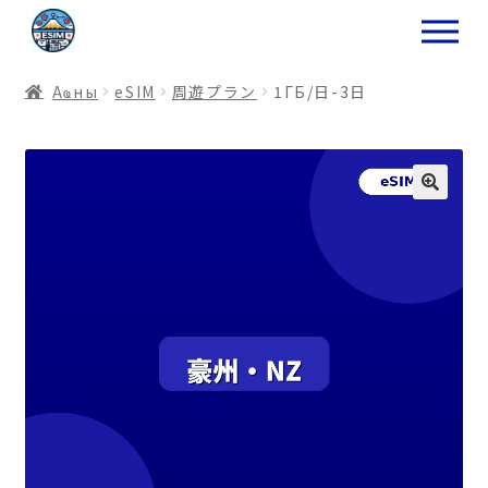
ナ
コ
ビ
ン
ゲ
テ
Аҩны
еSIM
周遊プラン
1ГБ/日-3日
ー
ン
シ
ツ
ョ
ス
ン
キ
へ
ッ
ス
プ
キ
プ
プ