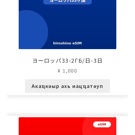
ヨーロッパ33-2ГБ/日-3日
¥
1,000
Акаҵкәыр ахь иацҵатәуп