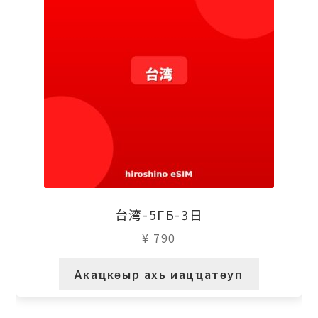
台湾-5ГБ-3日
¥
790
Акаҵкәыр ахь иацҵатәуп