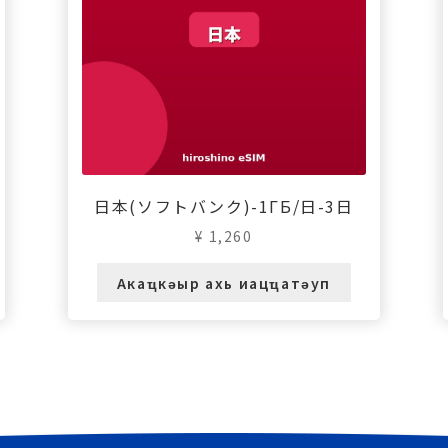
日本(ソフトバンク)-1ГБ/日-3日
¥
1,260
Акаҵкәыр ахь иацҵатәуп