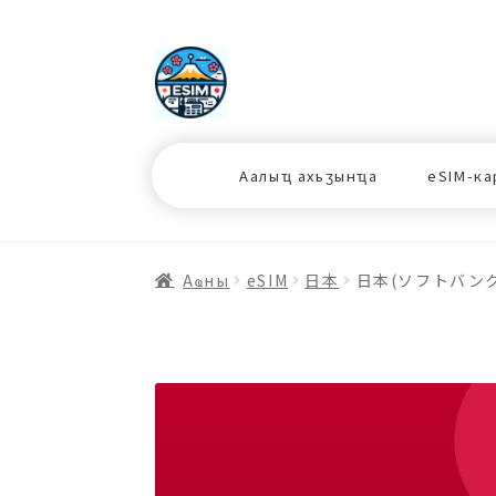
ナ
コ
ビ
ン
ゲ
テ
ー
ン
シ
ツ
Аалыҵ ахьӡынҵа
eSIM-ка
ョ
ス
ン
キ
へ
ッ
ス
プ
Аҩны
еSIM
日本
日本(ソフトバンク)
キ
プ
プ