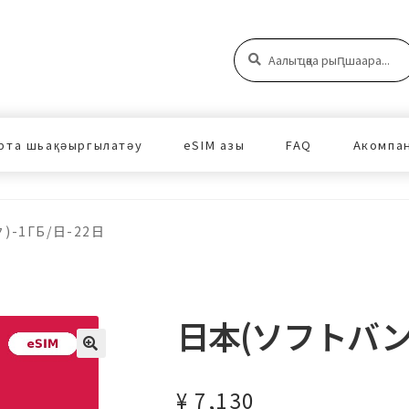
Аԥшаара:
Аԥшаара
рта шьақәыргылатәу
eSIM азы
FAQ
Акомпа
-1ГБ/日-22日
日本(ソフトバンク
¥
7,130