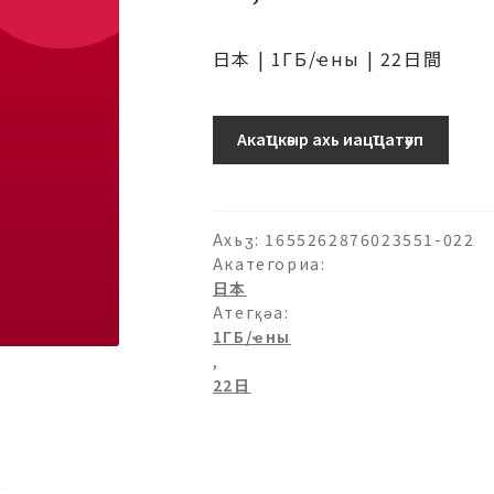
日本 | 1ГБ/ҽны | 22日間
日
Акаҵкәыр ахь иацҵатәуп
本
(ソ
フ
ト
Ахьӡ:
1655262876023551-022
バ
Акатегориа:
日本
ン
Атегқәа:
ク)-1ГБ/
1ГБ/ҽны
日-22
,
日
22日
ашәагаа