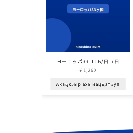
ヨーロッパ33-1ГБ/日-7日
¥
1,260
Акаҵкәыр ахь иацҵатәуп