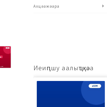
Ахцәажәара
Иеиԥшу аалыҵқәа