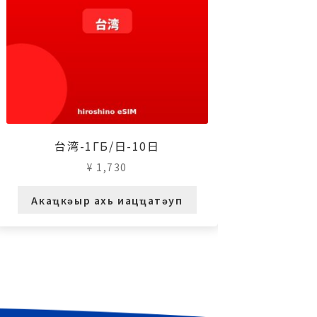
台湾-1ГБ/日-10日
¥
1,730
Акаҵкәыр ахь иацҵатәуп