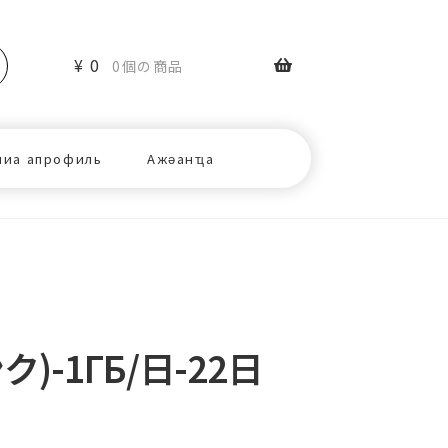
¥
0
0個の商品
ниа апрофиль
Ажәанҵа
)-1ГБ/日-22日