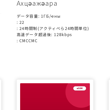
Ахцәажәара
データ容量: 1ГБ/ҽны
: 22
: 24時間制(アクティベら24時間単位)
高速データ超過後: 128kbps
: СМССМС