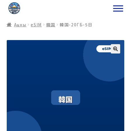
ナ
コ
ビ
ン
ゲ
テ
Аҩны
еSIM
韓国
韓国-20ГБ-5日
ー
ン
シ
ツ
ョ
ス
ン
キ
へ
ッ
ス
プ
キ
プ
プ