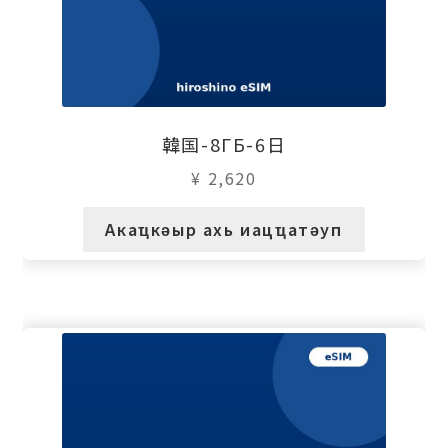
韓国-8ГБ-6日
¥
2,620
Акаҵкәыр ахь иацҵатәуп