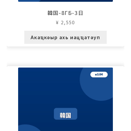
韓国-8ГБ-3日
¥
2,550
Акаҵкәыр ахь иацҵатәуп