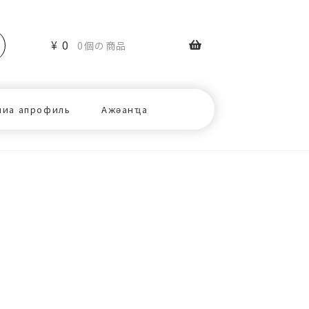
¥
0
0個の商品
ниа апрофиль
Ажәанҵа