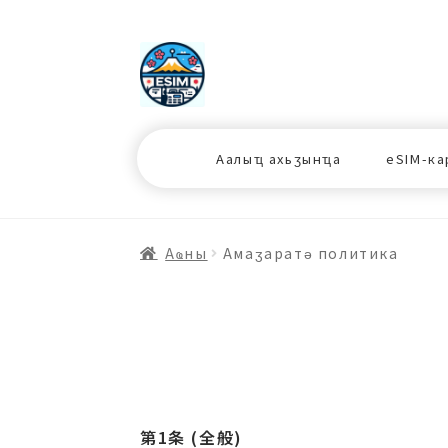
ナ
コ
ビ
ン
ゲ
テ
ー
ン
シ
ツ
Аалыҵ ахьӡынҵа
eSIM-ка
ョ
ス
ン
キ
へ
ッ
ス
プ
Аҩны
Амаӡаратә политика
キ
プ
プ
第1条 (全般)