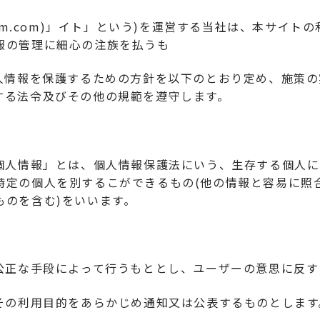
oshinoesim.com)」イト」という)を運営する当社は、本
報の管理に細心の注族を払うも
個人情報を保護するための方針を以下のとおり定め、施策
する法令及びその他の規範を遵守します。
「個人情報」とは、個人情報保護法にいう、生存する個人
特定の個人を別するこができるもの(他の情報と容易に照
ものを含む)をいいます。
つ公正な手段によって行うもととし、ユーザーの意思に反
、その利用目的をあらかじめ通知又は公表するものとします