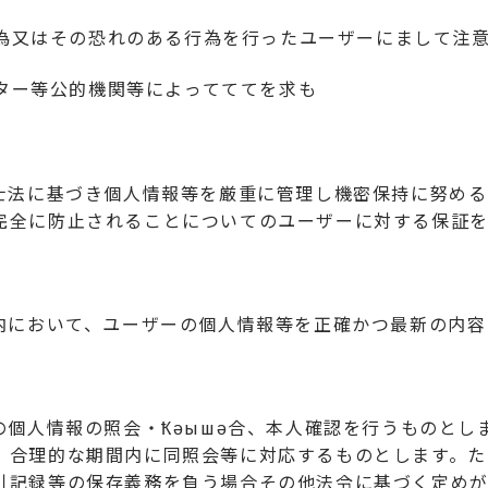
る行為又はその恐れのある行為を行ったユーザーにまして注
ンター等公的機関等によってててを求も
書士法に基づき個人情報等を厳重に管理し機密保持に努め
完全に防止されることについてのユーザーに対する保証を
囲内において、ユーザーの個人情報等を正確かつ最新の内
の個人情報の照会・Ҟәышә合、本人確認を行うものと
、合理的な期間内に同照会等に対応するものとします。た
引記録等の保存義務を負う場合その他法令に基づく定め