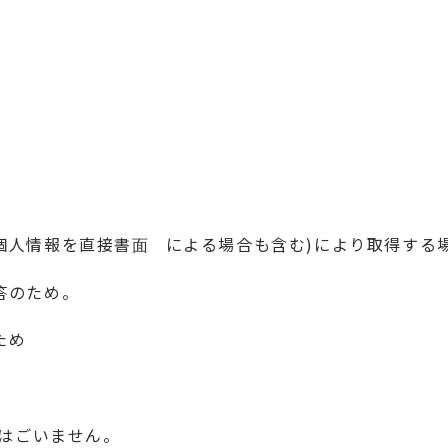
個人情報を直接書面゚による場合も含む)により取得する
答のため。
ため
とはごいません。