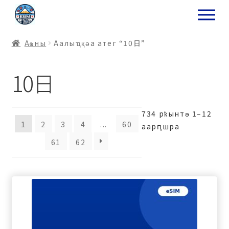
ナ
コ
ビ
ン
ゲ
テ
Аҩны
Аалыҵқәа атег “10日”
ー
ン
シ
ツ
10日
ョ
ス
ン
キ
へ
ッ
ス
プ
734 рҟынтә 1–12
キ
1
2
3
4
...
60
аарԥшра
プ
61
62
プ