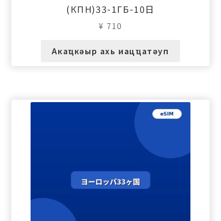
(КПН)33-1ГБ-10日
¥
710
Акаҵкәыр ахь иацҵатәуп