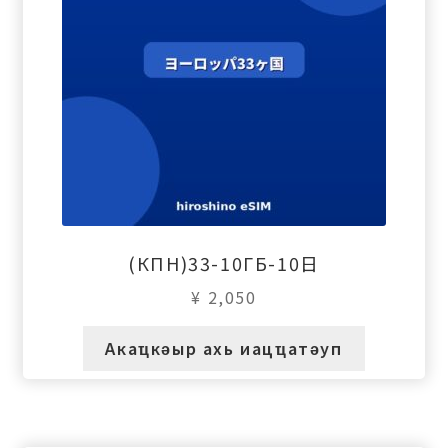
(КПН)33-10ГБ-10日
¥
2,050
Акаҵкәыр ахь иацҵатәуп