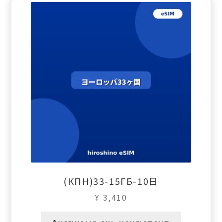
(КПН)33-15ГБ-10日
¥
3,410