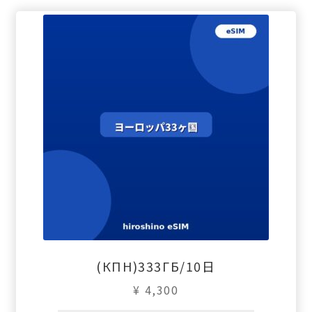
(КПН)333ГБ/10日
¥
4,300