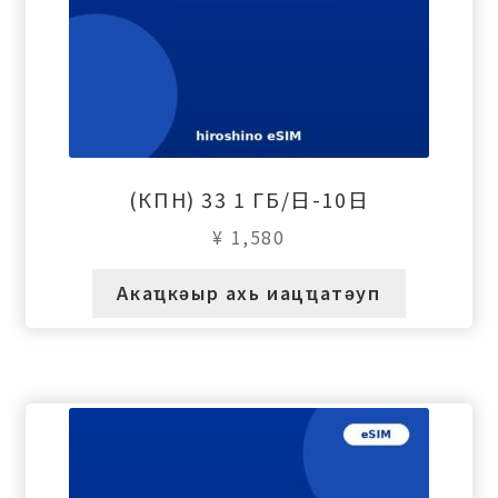
(КПН) 33 1 ГБ/日-10日
¥
1,580
Акаҵкәыр ахь иацҵатәуп