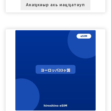
Акаҵкәыр ахь иацҵатәуп