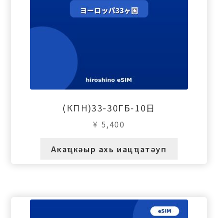
(КПН)33-30ГБ-10日
¥
5,400
Акаҵкәыр ахь иацҵатәуп