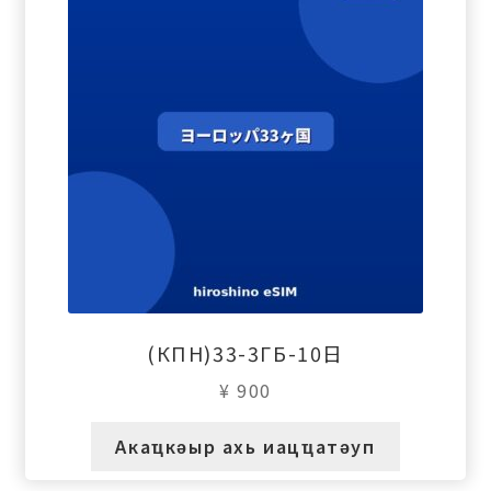
(КПН)33-3ГБ-10日
¥
900
Акаҵкәыр ахь иацҵатәуп