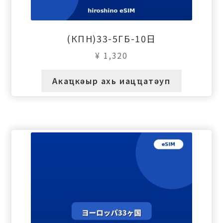
(КПН)33-5ГБ-10日
¥
1,320
Акаҵкәыр ахь иацҵатәуп