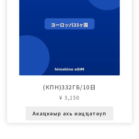
(КПН)332ГБ/10日
¥
3,150
Акаҵкәыр ахь иацҵатәуп