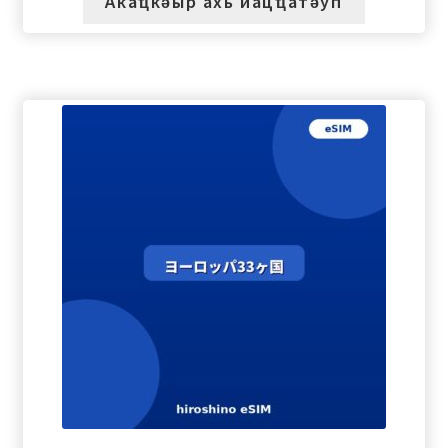
Акаҵкәыр ахь иацҵатәуп