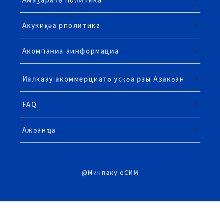
Акукиқәа рполитика
Акомпаниа аинформациа
Иалкаау акоммерциатә усқәа рзы Азакәан
FAQ
Ажәанҵа
@Минпаку еСИМ