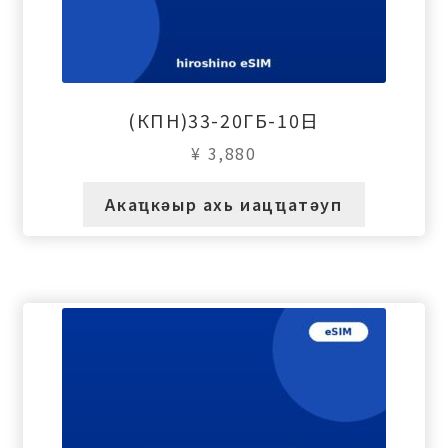
(КПН)33-20ГБ-10日
¥
3,880
Акаҵкәыр ахь иацҵатәуп