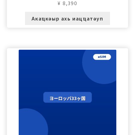
¥
8,390
Акаҵкәыр ахь иацҵатәуп