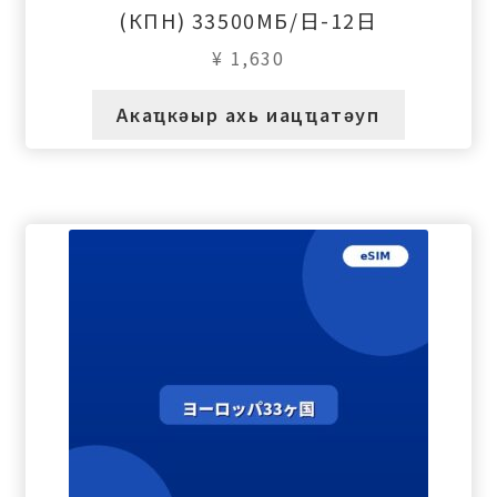
(КПН) 33500МБ/日-12日
¥
1,630
Акаҵкәыр ахь иацҵатәуп