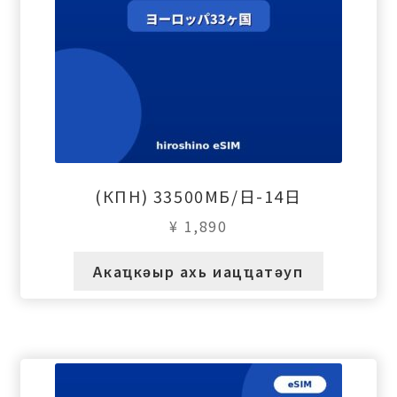
(КПН) 33500МБ/日-14日
¥
1,890
Акаҵкәыр ахь иацҵатәуп