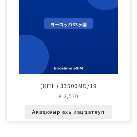
(КПН) 33500МБ/19
¥
2,520
Акаҵкәыр ахь иацҵатәуп