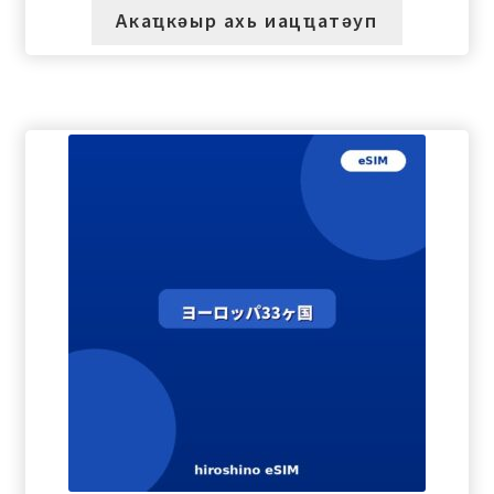
Акаҵкәыр ахь иацҵатәуп