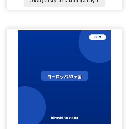
Акаҵкәыр ахь иацҵатәуп