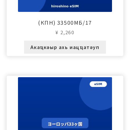
(КПН) 33500МБ/17
¥
2,260
Акаҵкәыр ахь иацҵатәуп