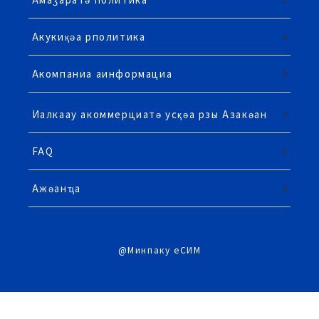
Акукиқәа рполитика
Акомпаниа аинформациа
Иалкаау акоммерциатә усқәа рзы Азакәан
FAQ
Ажәанҵа
@Минпаку еСИМ