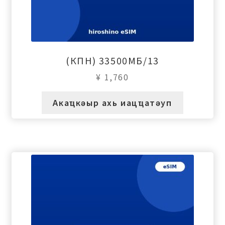
(КПН) 33500МБ/13
¥
1,760
Акаҵкәыр ахь иацҵатәуп