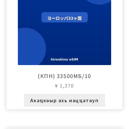
(КПН) 33500МБ/10
¥
1,370
Акаҵкәыр ахь иацҵатәуп