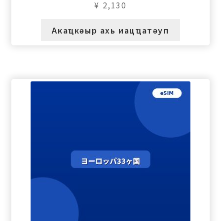
¥
2,130
Акаҵкәыр ахь иацҵатәуп