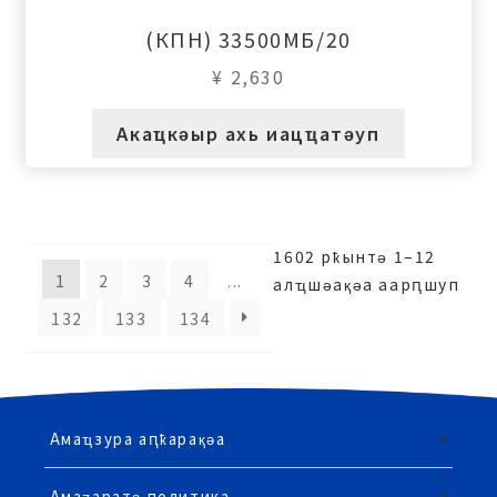
(КПН) 33500МБ/20
¥
2,630
Акаҵкәыр ахь иацҵатәуп
1602 рҟынтә 1–12
1
2
3
4
...
алҵшәақәа аарԥшуп
132
133
134
Амаҵзура аԥҟарақәа
Амаӡаратә политика