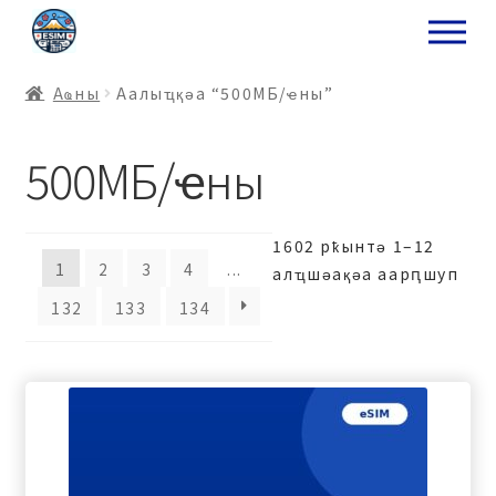
ナ
コ
ビ
ン
ゲ
テ
Аҩны
Аалыҵқәа “500МБ/ҽны”
ー
ン
シ
ツ
500МБ/ҽны
ョ
ス
ン
キ
へ
ッ
ス
プ
1602 рҟынтә 1–12
キ
1
2
3
4
...
алҵшәақәа аарԥшуп
プ
132
133
134
プ