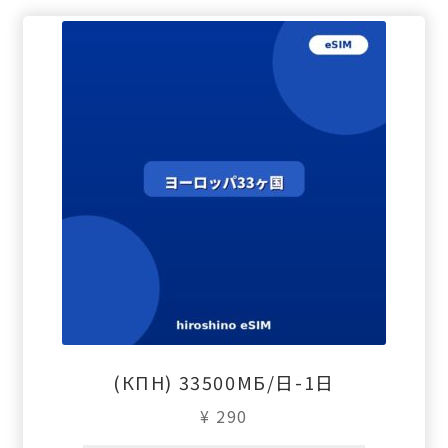
(КПН) 33500МБ/日-1日
¥
290