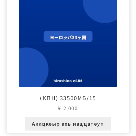
(КПН) 33500МБ/15
¥
2,000
Акаҵкәыр ахь иацҵатәуп