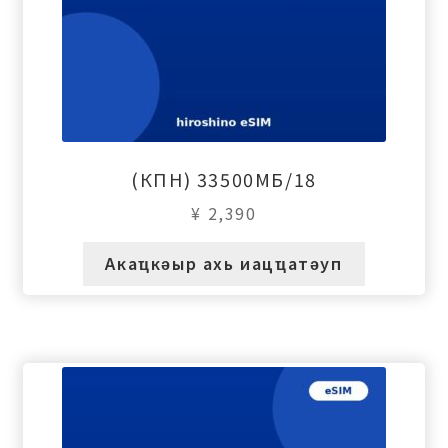
(КПН) 33500МБ/18
¥
2,390
Акаҵкәыр ахь иацҵатәуп