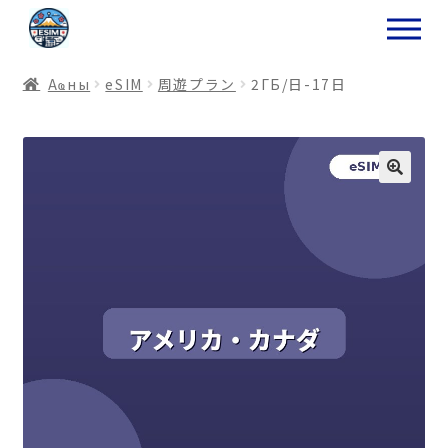
ナ
コ
ビ
ン
ゲ
テ
Аҩны
еSIM
周遊プラン
2ГБ/日-17日
ー
ン
シ
ツ
ョ
ス
ン
キ
へ
ッ
ス
プ
キ
プ
プ