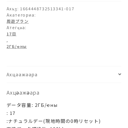
ахыԥхьаӡара
Ахьӡ:
1664448732513341-017
Акатегориа:
周遊プラン
Атегқәа:
17日
,
2ГБ/ҽны
Ахцәажәара
Ахцәажәара
データ容量: 2ГБ/ҽны
: 17
:ナチュラルデー(現地時間の0時リセット)