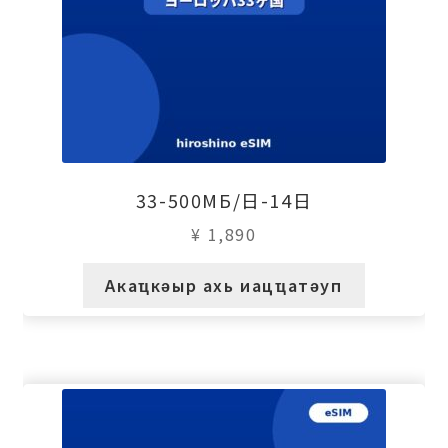
33-500МБ/日-14日
¥
1,890
Акаҵкәыр ахь иацҵатәуп