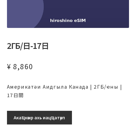
2ГБ/日-17日
¥
8,860
Америкатәи Аидгыла Канада | 2ГБ/ҽны |
17日間
2ГБ/
Акаҵкәыр ахь иацҵатәуп
日-17
日