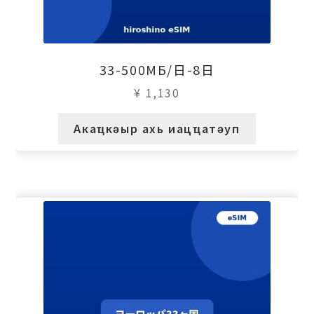
33-500МБ/日-8日
¥
1,130
Акаҵкәыр ахь иацҵатәуп