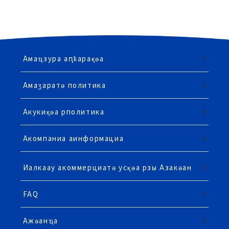
Амаҵзура аԥҟарақәа
Амаӡаратә политика
Акукиқәа рполитика
Акомпаниа аинформациа
Иалкаау акоммерциатә усқәа рзы Азакәан
FAQ
Ажәанҵа