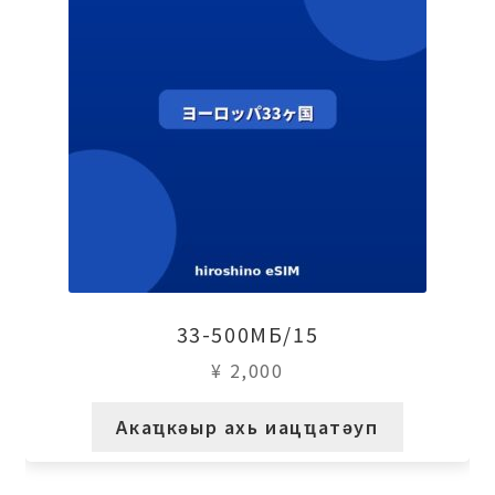
33-500МБ/15
¥
2,000
Акаҵкәыр ахь иацҵатәуп