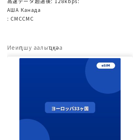
高速データ超過後: 128kbps:
АША Канада
: СМССМС
Иеиԥшу аалыҵқәа