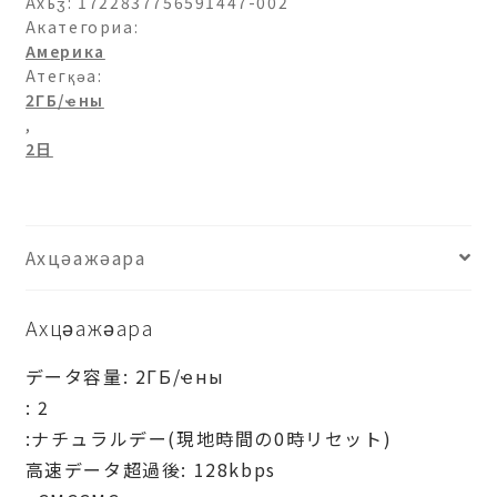
日-2
Ахьӡ:
1722837756591447-002
日
Акатегориа:
Америка
ахыԥхьаӡара
Атегқәа:
2ГБ/ҽны
,
2日
Ахцәажәара
Ахцәажәара
データ容量: 2ГБ/ҽны
: 2
:ナチュラルデー(現地時間の0時リセット)
高速データ超過後: 128kbps