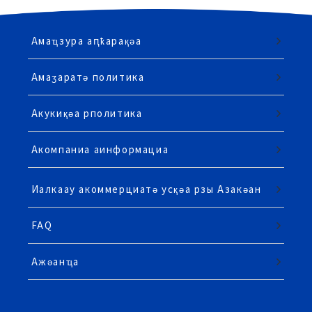
Амаҵзура аԥҟарақәа
Амаӡаратә политика
Акукиқәа рполитика
Акомпаниа аинформациа
Иалкаау акоммерциатә усқәа рзы Азакәан
FAQ
Ажәанҵа