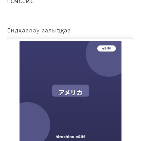
: СМССМС
Еидҳәалоу аалыҵқәа