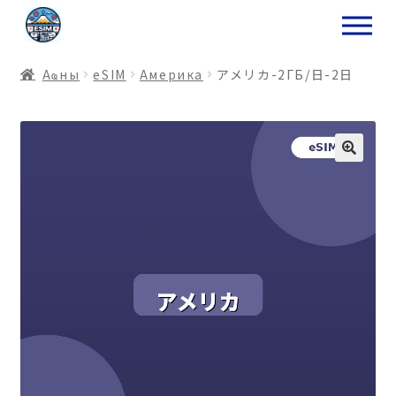
ナ
コ
ビ
ン
ゲ
テ
Аҩны
еSIM
Америка
アメリカ-2ГБ/日-2日
ー
ン
シ
ツ
ョ
ス
ン
キ
へ
ッ
ス
プ
キ
プ
プ