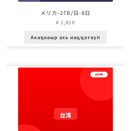
メリカ-2ГБ/日-8日
¥
1,810
Акаҵкәыр ахь иацҵатәуп