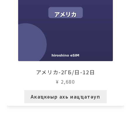
アメリカ-2ГБ/日-12日
¥
2,680
Акаҵкәыр ахь иацҵатәуп