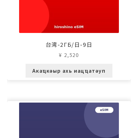
台湾-2ГБ/日-9日
¥
2,520
Акаҵкәыр ахь иацҵатәуп