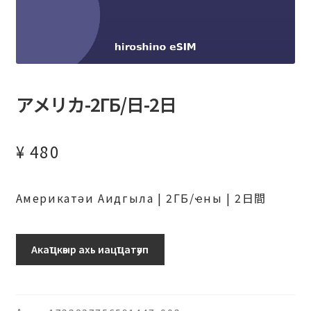
アメリカ-2ГБ/日-2日
¥
480
Америкатәи Аидгыла | 2ГБ/ҽны | 2日間
ア
Акаҵкәыр ахь иацҵатәуп
メ
リ
カ-2ГБ/