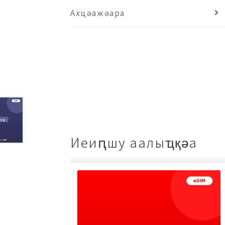
Ахцәажәара
Иеиԥшу аалыҵқәа