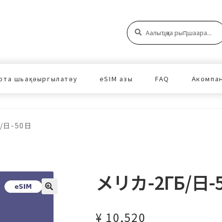
Аԥшаара:
Аԥшаара
рта шьақәыргылатәу
eSIM азы
FAQ
Акомпа
/日-50日
メリカ-2ГБ/日-
¥
10,520