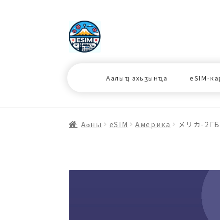
ナ
コ
ビ
ン
ゲ
テ
ー
ン
シ
ツ
Аалыҵ ахьӡынҵа
eSIM-ка
ョ
ス
ン
キ
へ
ッ
ス
プ
Аҩны
еSIM
Америка
メリカ-2ГБ
キ
プ
プ