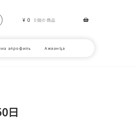
¥
0
0個の商品
ниа апрофиль
Ажәанҵа
50日