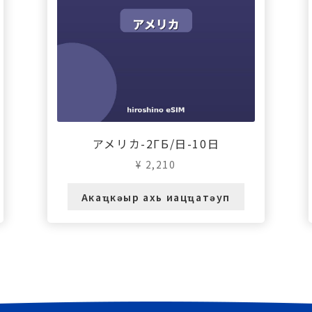
アメリカ-2ГБ/日-10日
¥
2,210
Акаҵкәыр ахь иацҵатәуп