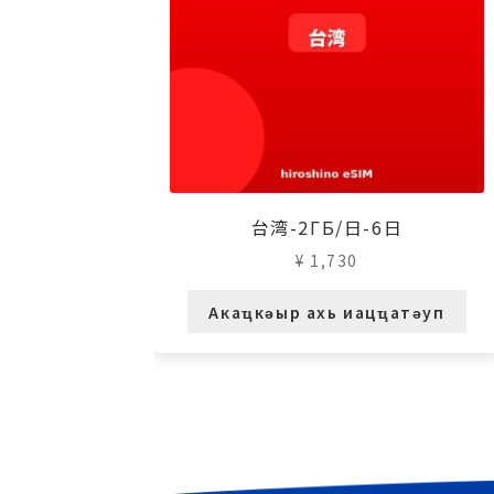
台湾-2ГБ/日-6日
¥
1,730
Акаҵкәыр ахь иацҵатәуп