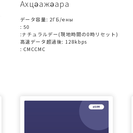
Ахцәажәара
データ容量: 2ГБ/ҽны
: 50
:ナチュラルデー(現地時間の0時リセット)
高速データ超過後: 128kbps
: СМССМС