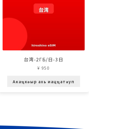
台湾-2ГБ/日-3日
¥
950
Акаҵкәыр ахь иацҵатәуп