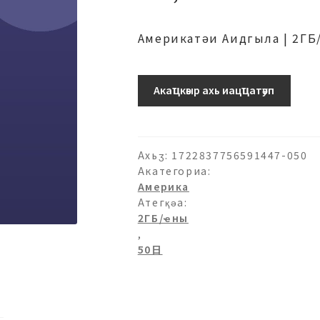
Америкатәи Аидгыла | 2ГБ
ア
Акаҵкәыр ахь иацҵатәуп
メ
リ
カ-2ГБ/
日-50
Ахьӡ:
1722837756591447-050
日
Акатегориа:
Америка
ашәагаа
Атегқәа:
2ГБ/ҽны
,
50日