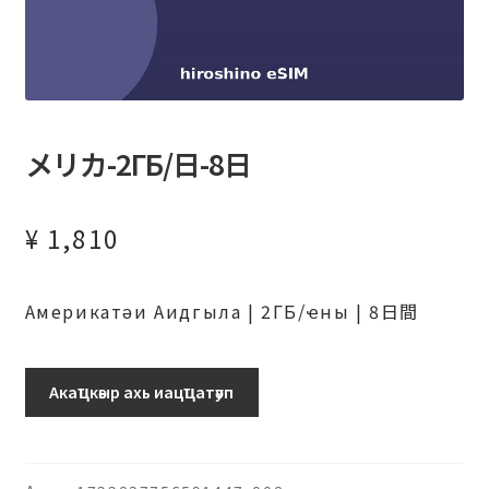
メリカ-2ГБ/日-8日
¥
1,810
Америкатәи Аидгыла | 2ГБ/ҽны | 8日間
ア
Акаҵкәыр ахь иацҵатәуп
メ
リ
カ-2ГБ/