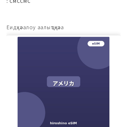
: СМССМС
Еидҳәалоу аалыҵқәа