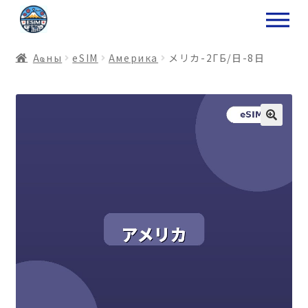
ナ
コ
ビ
ン
ゲ
テ
Аҩны
еSIM
Америка
メリカ-2ГБ/日-8日
ー
ン
シ
ツ
ョ
ス
ン
キ
へ
ッ
ス
プ
キ
プ
プ