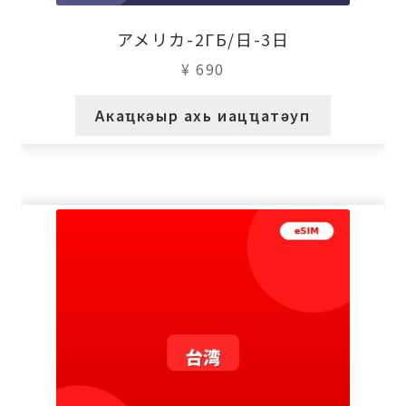
アメリカ-2ГБ/日-3日
¥
690
Акаҵкәыр ахь иацҵатәуп