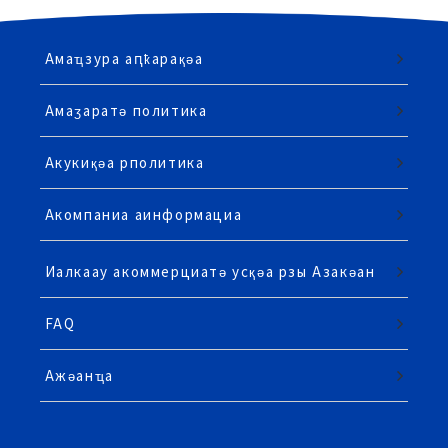
Амаҵзура аԥҟарақәа
Амаӡаратә политика
Акукиқәа рполитика
Акомпаниа аинформациа
Иалкаау акоммерциатә усқәа рзы Азакәан
FAQ
Ажәанҵа