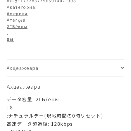
日-8
Ахьӡ:
1722837756591447-008
日
Акатегориа:
Америка
ахыԥхьаӡара
Атегқәа:
2ГБ/ҽны
,
8日
Ахцәажәара
Ахцәажәара
データ容量: 2ГБ/ҽны
: 8
:ナチュラルデー(現地時間の0時リセット)
高速データ超過後: 128kbps