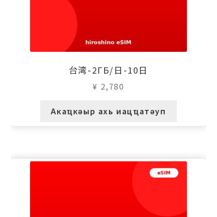
台湾-2ГБ/日-10日
¥
2,780
Акаҵкәыр ахь иацҵатәуп