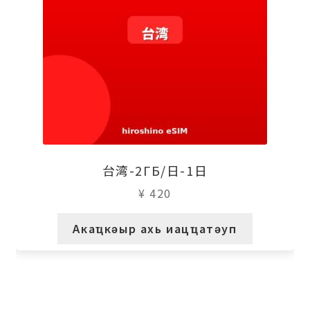
台湾-2ГБ/日-1日
¥
420
Акаҵкәыр ахь иацҵатәуп