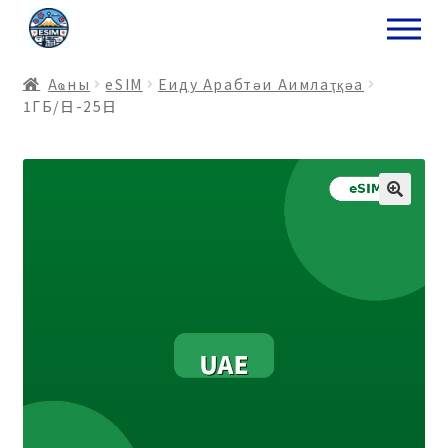
ナ
コ
ビ
ン
ゲ
テ
Аҩны
еSIM
Еиду Арабтәи Аимлаҭқәа
ー
ン
1ГБ/日-25日
シ
ツ
ョ
ス
ン
キ
へ
ッ
ス
プ
キ
プ
プ