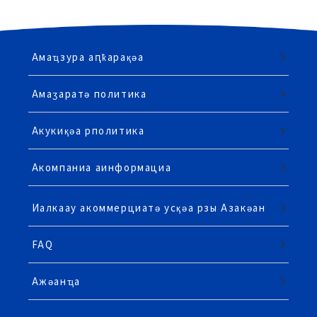
Амаҵзура аԥҟарақәа
Амаӡаратә политика
Акукиқәа рполитика
Акомпаниа аинформациа
Иалкаау акоммерциатә усқәа рзы Азакәан
FAQ
Ажәанҵа