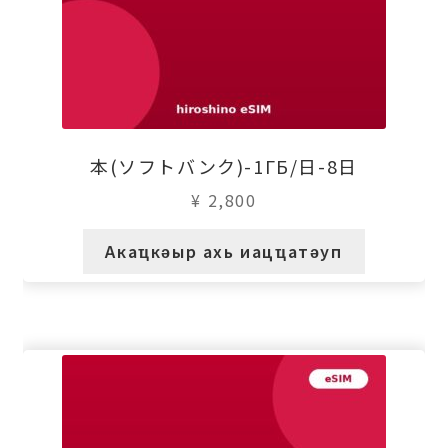
本(ソフトバンク)-1ГБ/日-8日
¥
2,800
Акаҵкәыр ахь иацҵатәуп