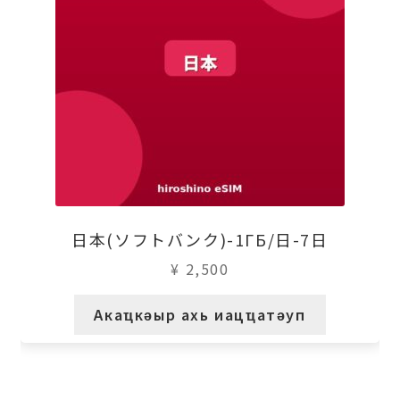
日本(ソフトバンク)-1ГБ/日-7日
¥
2,500
Акаҵкәыр ахь иацҵатәуп