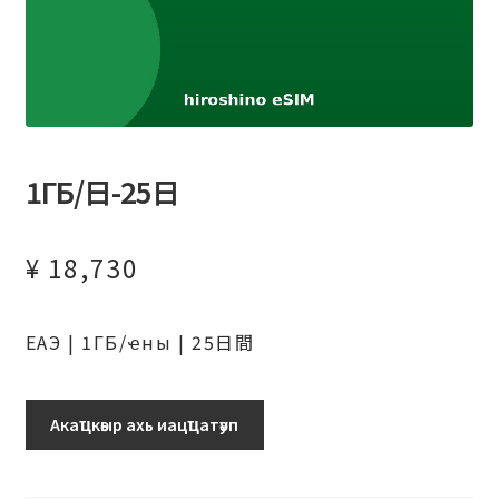
1ГБ/日-25日
¥
18,730
ЕАЭ | 1ГБ/ҽны | 25日間
1ГБ/
Акаҵкәыр ахь иацҵатәуп
日-25
日
аԥхьаӡа