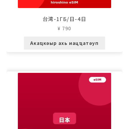
台湾-1ГБ/日-4日
¥
790
Акаҵкәыр ахь иацҵатәуп