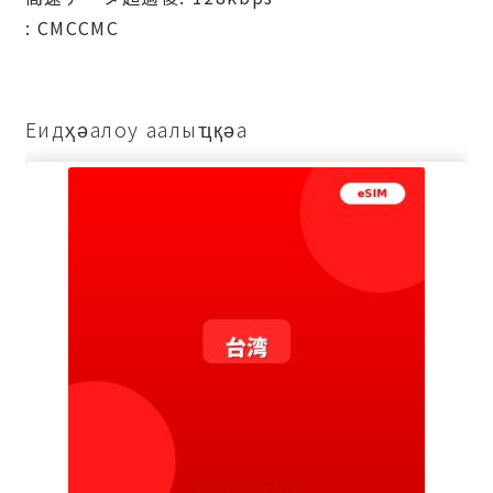
: СМССМС
Еидҳәалоу аалыҵқәа