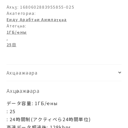
Ахьӡ:
1680602883955855-025
Акатегориа:
Еиду Арабтәи Аимлаҭқәа
Атегқәа:
1ГБ/ҽны
,
25日
Ахцәажәара
Ахцәажәара
データ容量: 1ГБ/ҽны
: 25
: 24時間制(アクティベら24時間単位)
高速データ超過後: 128kbps