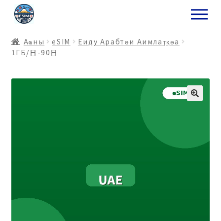
ナ
コ
ビ
ン
ゲ
テ
Аҩны
еSIM
Еиду Арабтәи Аимлаҭқәа
ー
ン
1ГБ/日-90日
シ
ツ
ョ
ス
ン
キ
へ
ッ
ス
プ
キ
プ
プ