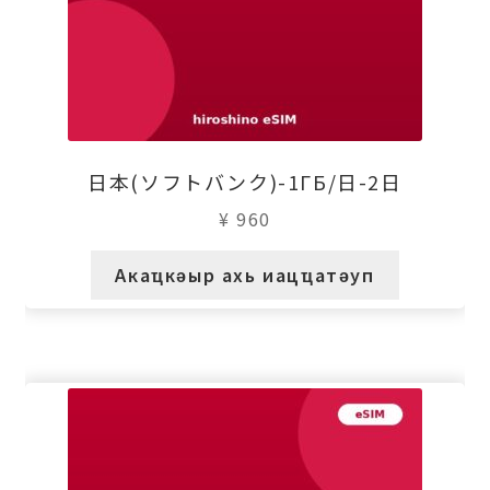
日本(ソフトバンク)-1ГБ/日-2日
¥
960
Акаҵкәыр ахь иацҵатәуп