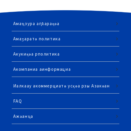
Амаҵзура аԥҟарақәа
Амаӡаратә политика
Акукиқәа рполитика
Акомпаниа аинформациа
Иалкаау акоммерциатә усқәа рзы Азакәан
FAQ
Ажәанҵа