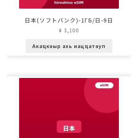
日本(ソフトバンク)-1ГБ/日-9日
¥
3,100
Акаҵкәыр ахь иацҵатәуп