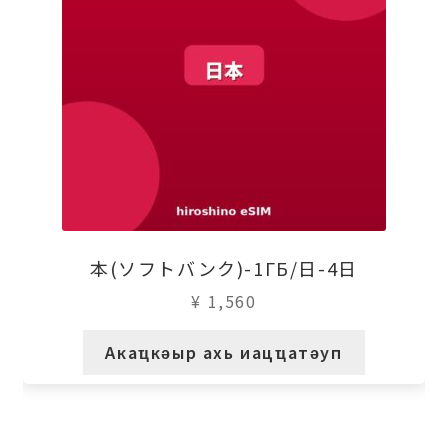
本(ソフトバンク)-1ГБ/日-4日
¥
1,560
Акаҵкәыр ахь иацҵатәуп