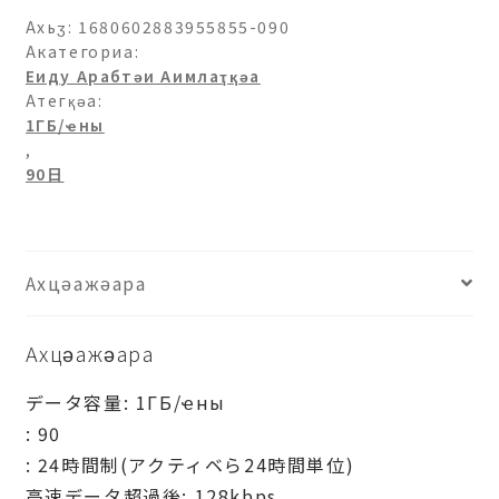
Ахьӡ:
1680602883955855-090
Акатегориа:
Еиду Арабтәи Аимлаҭқәа
Атегқәа:
1ГБ/ҽны
,
90日
Ахцәажәара
Ахцәажәара
データ容量: 1ГБ/ҽны
: 90
: 24時間制(アクティベら24時間単位)
高速データ超過後: 128kbps