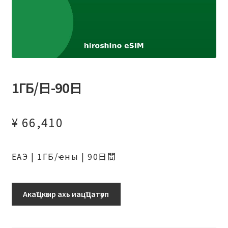
1ГБ/日-90日
¥
66,410
ЕАЭ | 1ГБ/ҽны | 90日間
1ГБ/
Акаҵкәыр ахь иацҵатәуп
日-90
日
аԥхьаӡара