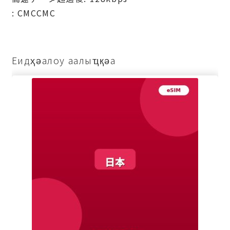
: СМССМС
Еидҳәалоу аалыҵқәа