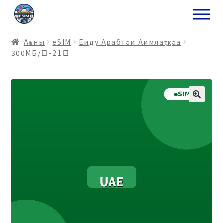
ナ
コ
ビ
ン
ゲ
テ
Аҩны
еSIM
Еиду Арабтәи Аимлаҭқәа
ー
ン
300МБ/日-21日
シ
ツ
ョ
ス
ン
キ
へ
ッ
ス
プ
キ
プ
プ