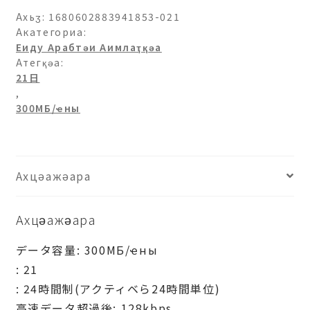
Ахьӡ:
1680602883941853-021
Акатегориа:
Еиду Арабтәи Аимлаҭқәа
Атегқәа:
21日
,
300МБ/ҽны
Ахцәажәара
Ахцәажәара
データ容量: 300МБ/ҽны
: 21
: 24時間制(アクティベら24時間単位)
高速データ超過後: 128kbps