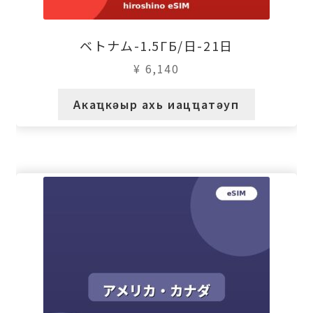
ベトナム-1.5ГБ/日-21日
¥
6,140
Акаҵкәыр ахь иацҵатәуп