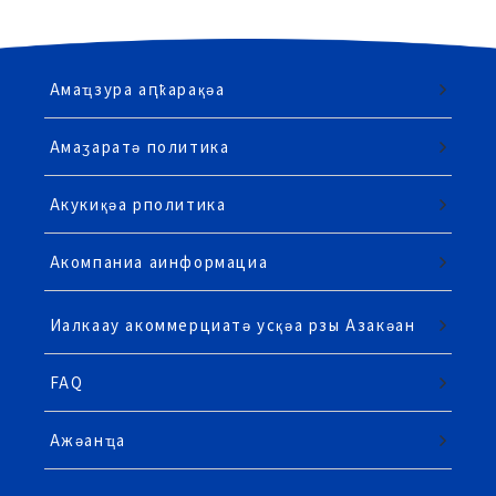
Амаҵзура аԥҟарақәа
Амаӡаратә политика
Акукиқәа рполитика
Акомпаниа аинформациа
Иалкаау акоммерциатә усқәа рзы Азакәан
FAQ
Ажәанҵа