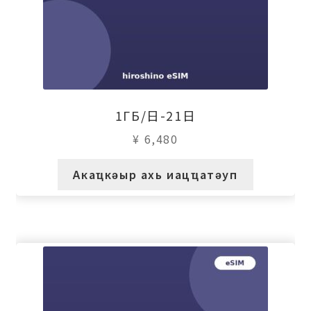
1ГБ/日-21日
¥
6,480
Акаҵкәыр ахь иацҵатәуп