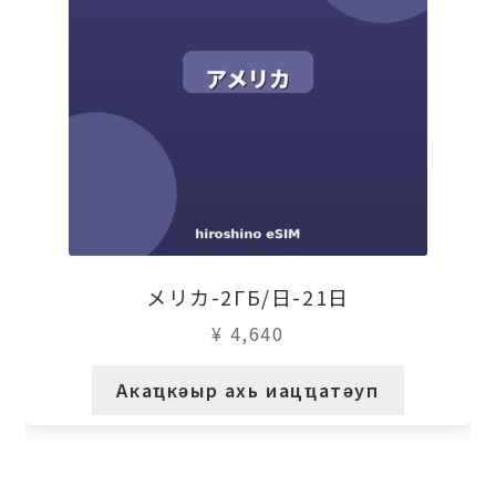
メリカ-2ГБ/日-21日
¥
4,640
Акаҵкәыр ахь иацҵатәуп