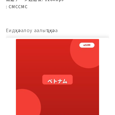
: СМССМС
Еидҳәалоу аалыҵқәа