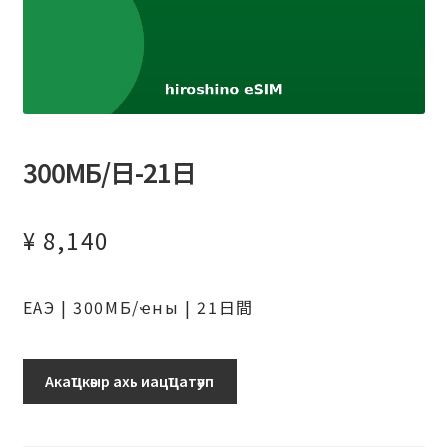
300МБ/日-21日
¥
8,140
ЕАЭ | 300МБ/ҽны | 21日間
-300МБ/
Акаҵкәыр ахь иацҵатәуп
日-21
日
аԥхьаӡара