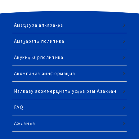
Амаҵзура аԥҟарақәа
Амаӡаратә политика
Акукиқәа рполитика
Акомпаниа аинформациа
Иалкаау акоммерциатә усқәа рзы Азакәан
FAQ
Ажәанҵа