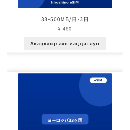
33-500МБ/日-3日
¥
480
Акаҵкәыр ахь иацҵатәуп