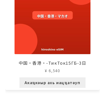
中国・香港・-ТикТок15ГБ-3日
¥
6,540
Акаҵкәыр ахь иацҵатәуп