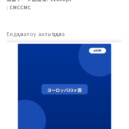
: СМССМС
Еидҳәалоу аалыҵқәа