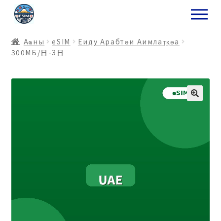
ナ
コ
ビ
ン
ゲ
テ
Аҩны
еSIM
Еиду Арабтәи Аимлаҭқәа
ー
ン
300МБ/日-3日
シ
ツ
ョ
ス
ン
キ
へ
ッ
ス
プ
キ
プ
プ