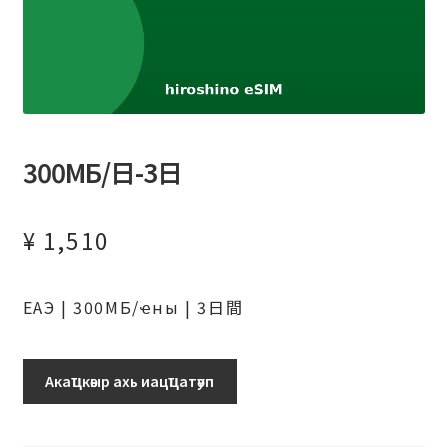
300МБ/日-3日
¥
1,510
ЕАЭ | 300МБ/ҽны | 3日間
Аԥхьаӡара
Акаҵкәыр ахь иацҵатәуп