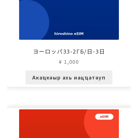
ヨーロッパ33-2ГБ/日-3日
¥
1,000
Акаҵкәыр ахь иацҵатәуп