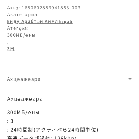
Ахьӡ:
1680602883941853-003
Акатегориа:
Еиду Арабтәи Аимлаҭқәа
Атегқәа:
300МБ/ҽны
,
3日
Ахцәажәара
Ахцәажәара
300МБ/ҽны
: 3
: 24時間制(アクティベら24時間単位)
高速データ超過後: 128kbps