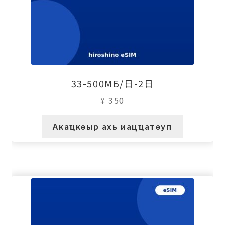
33-500МБ/日-2日
¥
350
Акаҵкәыр ахь иацҵатәуп