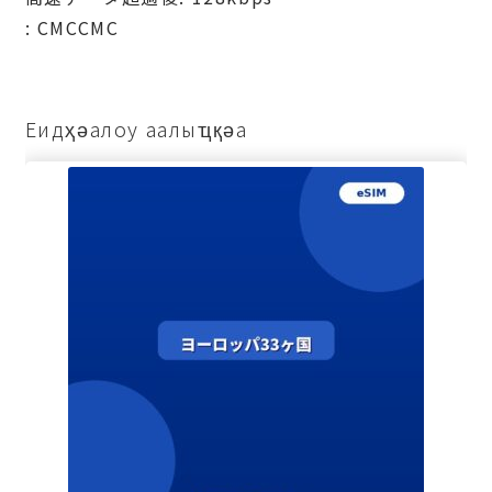
: СМССМС
Еидҳәалоу аалыҵқәа