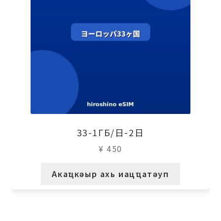
33-1ГБ/日-2日
¥
450
Акаҵкәыр ахь иацҵатәуп