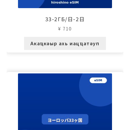
33-2ГБ/日-2日
¥
710
Акаҵкәыр ахь иацҵатәуп