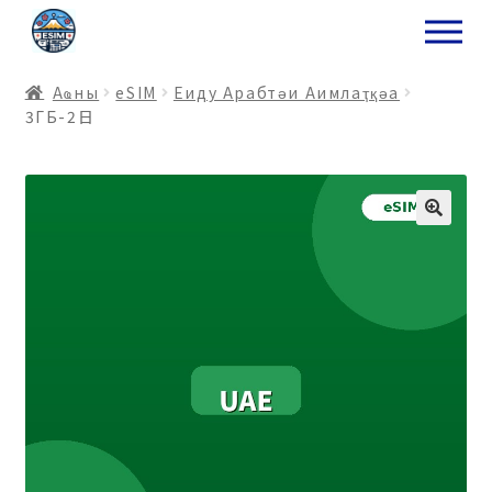
ナ
コ
ビ
ン
ゲ
テ
Аҩны
еSIM
Еиду Арабтәи Аимлаҭқәа
ー
ン
3ГБ-2日
シ
ツ
ョ
ス
ン
キ
へ
ッ
ス
プ
キ
プ
プ