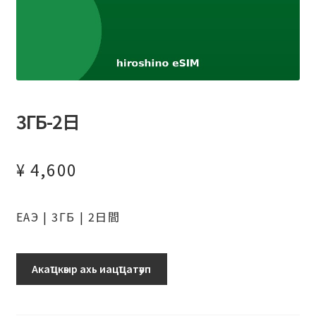
3ГБ-2日
¥
4,600
ЕАЭ | 3ГБ | 2日間
Аԥхьаӡара
Акаҵкәыр ахь иацҵатәуп