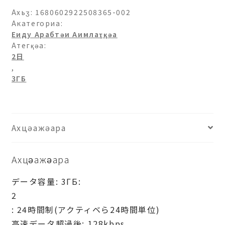
Ахьӡ:
1680602922508365-002
Акатегориа:
Еиду Арабтәи Аимлаҭқәа
Атегқәа:
2日
,
3ГБ
Ахцәажәара
Ахцәажәара
データ容量: 3ГБ:
2
: 24時間制(アクティベら24時間単位)
高速データ超過後: 128kbps