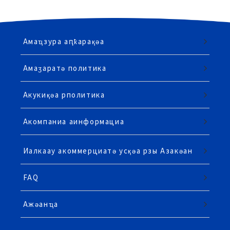
Амаҵзура аԥҟарақәа
Амаӡаратә политика
Акукиқәа рполитика
Акомпаниа аинформациа
Иалкаау акоммерциатә усқәа рзы Азакәан
FAQ
Ажәанҵа