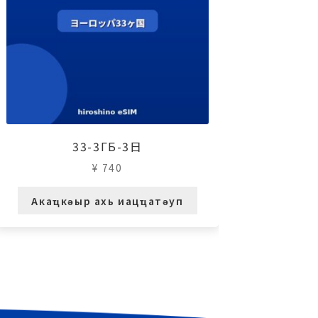
33-3ГБ-3日
¥
740
Акаҵкәыр ахь иацҵатәуп