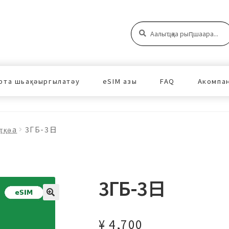
Аԥшаара:
Аԥшаара
рта шьақәыргылатәу
eSIM азы
FAQ
Акомпа
ҭқәа
3ГБ-3日
3ГБ-3日
¥
4,700