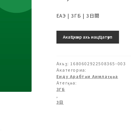
ЕАЭ | 3ГБ | 3日間
Аԥхьаӡара
Акаҵкәыр ахь иацҵатәуп
Ахьӡ:
1680602922508365-003
Акатегориа:
Еиду Арабтәи Аимлаҭқәа
Атегқәа:
3ГБ
,
3日