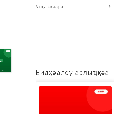
Ахцәажәара
Еидҳәалоу аалыҵқәа