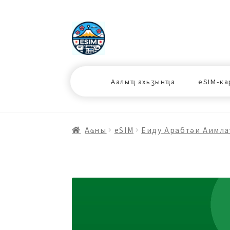
ナ
コ
ビ
ン
ゲ
テ
ー
ン
シ
ツ
Аалыҵ ахьӡынҵа
eSIM-ка
ョ
ス
ン
キ
へ
ッ
ス
プ
Аҩны
еSIM
Еиду Арабтәи Аимла
キ
プ
プ