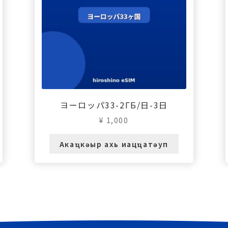
ヨーロッパ33-2ГБ/日-3日
¥
1,000
Акаҵкәыр ахь иацҵатәуп