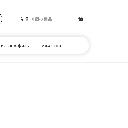
¥
0
0個の商品
ниа апрофиль
Ажәанҵа