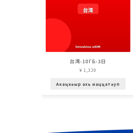
台湾-10ГБ-3日
¥
1,320
Акаҵкәыр ахь иацҵатәуп