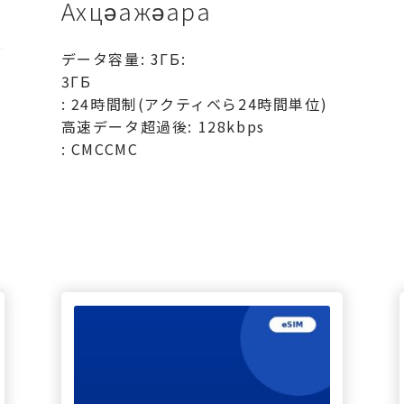
Ахцәажәара
データ容量: 3ГБ:
3ГБ
: 24時間制(アクティベら24時間単位)
高速データ超過後: 128kbps
: СМССМС