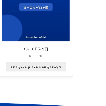
33-10ГБ-9日
¥
1,970
Акаҵкәыр ахь иацҵатәуп