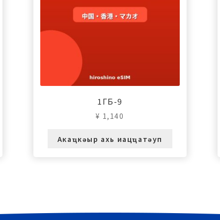
1ГБ-9
¥
1,140
Акаҵкәыр ахь иацҵатәуп