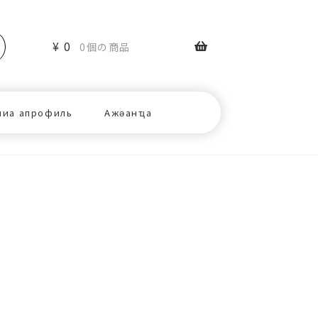
¥
0
0個の商品
ниа апрофиль
Ажәанҵа