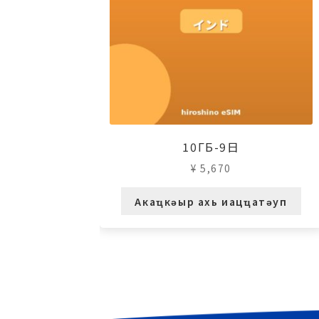
10ГБ-9日
¥
5,670
Акаҵкәыр ахь иацҵатәуп