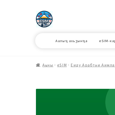
ナ
コ
ビ
ン
ゲ
テ
ー
ン
シ
ツ
Аалыҵ ахьӡынҵа
eSIM-ка
ョ
ス
ン
キ
へ
ッ
ス
プ
Аҩны
еSIM
Еиду Арабтәи Аимла
キ
プ
プ