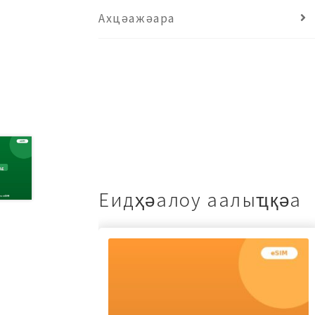
Ахцәажәара
Еидҳәалоу аалыҵқәа