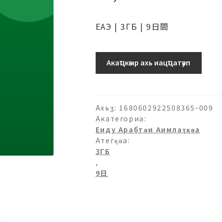
ЕАЭ | 3ГБ | 9日間
Аԥхьаӡара
Акаҵкәыр ахь иацҵатәуп
Ахьӡ:
1680602922508365-009
Акатегориа:
Еиду Арабтәи Аимлаҭқәа
Атегқәа:
3ГБ
,
9日