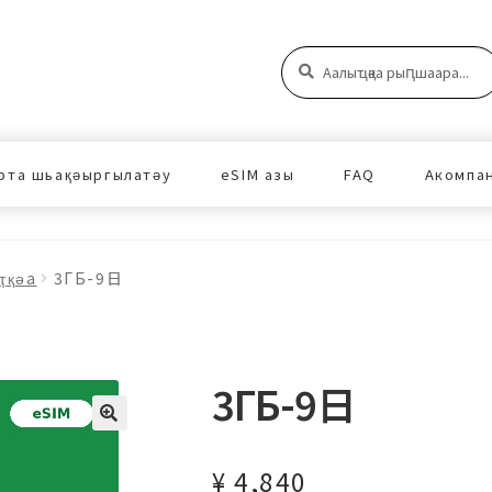
Аԥшаара:
Аԥшаара
рта шьақәыргылатәу
eSIM азы
FAQ
Акомпа
ҭқәа
3ГБ-9日
3ГБ-9日
¥
4,840