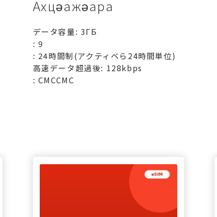
Ахцәажәара
データ容量: 3ГБ
: 9
: 24時間制(アクティベら24時間単位)
高速データ超過後: 128kbps
: СМССМС