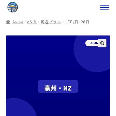
ナ
コ
ビ
ン
ゲ
テ
Аҩны
еSIM
周遊プラン
1ГБ/日-26日
ー
ン
シ
ツ
ョ
ス
ン
キ
へ
ッ
ス
プ
キ
プ
プ