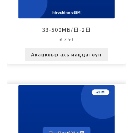
33-500МБ/日-2日
¥
350
Акаҵкәыр ахь иацҵатәуп