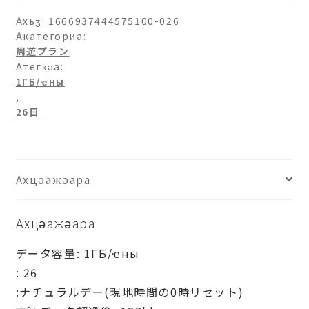
аԥхьаӡара
Ахьӡ:
1666937444575100-026
Акатегориа:
周遊プラン
Атегқәа:
1ГБ/ҽны
,
26日
Ахцәажәара
Ахцәажәара
データ容量: 1ГБ/ҽны
: 26
:ナチュラルデー(現地時間の0時リセット)