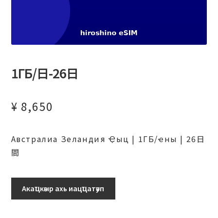
1ГБ/日-26日
¥
8,650
Австралиа Зеландия Ҿыц | 1ГБ/ҽны | 26日
間
1ГБ/
Акаҵкәыр ахь иацҵатәуп
日-26
日