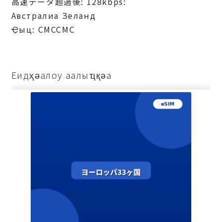
高速データ超過後: 128kbps:
Австралиа Зеланд
Ҿыц: СМССМС
Еидҳәалоу аалыҵқәа