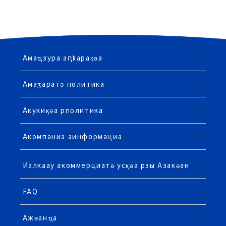
Амаҵзура аԥҟарақәа
Амаӡаратә политика
Акукиқәа рполитика
Акомпаниа аинформациа
Иалкаау акоммерциатә усқәа рзы Азакәан
FAQ
Ажәанҵа