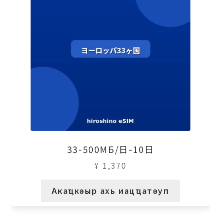
33-500МБ/日-10日
¥
1,370
Акаҵкәыр ахь иацҵатәуп