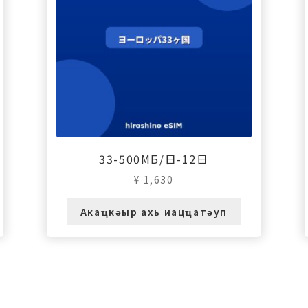
33-500МБ/日-12日
¥
1,630
Акаҵкәыр ахь иацҵатәуп