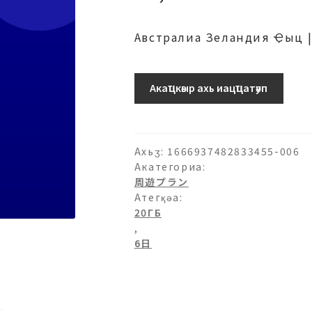
Австралиа Зеландия Ҿыц |
20ГБ-6
Акаҵкәыр ахь иацҵатәуп
日
аԥхьаӡара
Ахьӡ:
1666937482833455-006
Акатегориа:
周遊プラン
Атегқәа:
20ГБ
,
6日