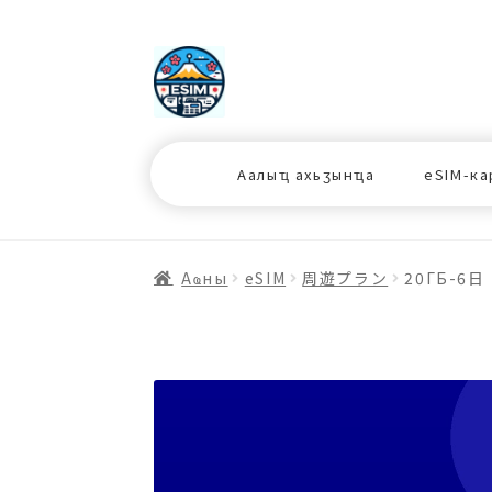
ナ
コ
ビ
ン
ゲ
テ
ー
ン
シ
ツ
Аалыҵ ахьӡынҵа
eSIM-ка
ョ
ス
ン
キ
へ
ッ
ス
プ
Аҩны
еSIM
周遊プラン
20ГБ-6日
キ
プ
プ