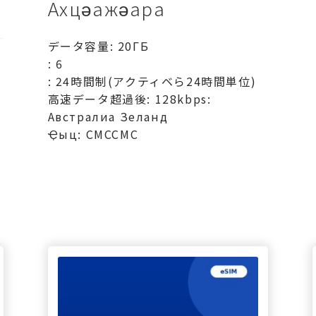
Ахцәажәара
データ容量: 20ГБ
: 6
: 24時間制(アクティベら24時間単位)
高速データ超過後: 128kbps:
Австралиа Зеланд
Ҿыц: СМССМС