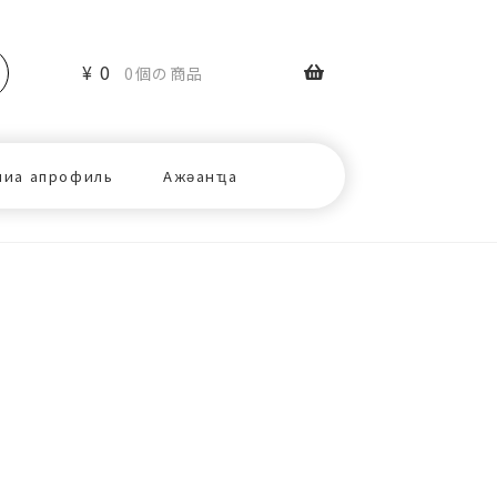
¥
0
0個の商品
ниа апрофиль
Ажәанҵа