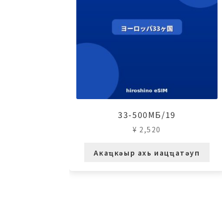
33-500МБ/19
¥
2,520
Акаҵкәыр ахь иацҵатәуп