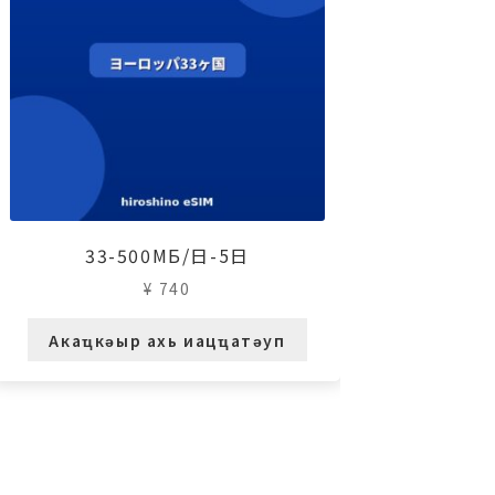
33-500МБ/日-5日
¥
740
Акаҵкәыр ахь иацҵатәуп