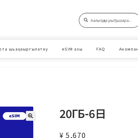
Аԥшаара:
Аԥшаара
рта шьақәыргылатәу
eSIM азы
FAQ
Акомпа
20ГБ-6日
¥
5,670