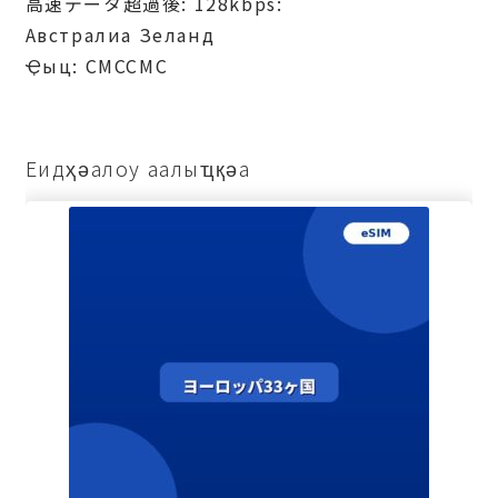
高速データ超過後: 128kbps:
Австралиа Зеланд
Ҿыц: СМССМС
Еидҳәалоу аалыҵқәа