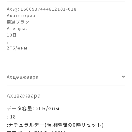
аԥхьаӡара
Ахьӡ:
1666937444612101-018
Акатегориа:
周遊プラン
Атегқәа:
18日
,
2ГБ/ҽны
Ахцәажәара
Ахцәажәара
データ容量: 2ГБ/ҽны
: 18
:ナチュラルデー(現地時間の0時リセット)