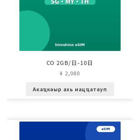
CO 2GB/日-10日
¥
2,080
Акаҵкәыр ахь иацҵатәуп