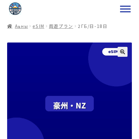
ナ
コ
ビ
ン
ゲ
テ
Аҩны
еSIM
周遊プラン
2ГБ/日-18日
ー
ン
シ
ツ
ョ
ス
ン
キ
へ
ッ
ス
プ
キ
プ
プ