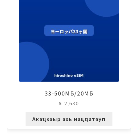
33-500МБ/20МБ
¥
2,630
Акаҵкәыр ахь иацҵатәуп