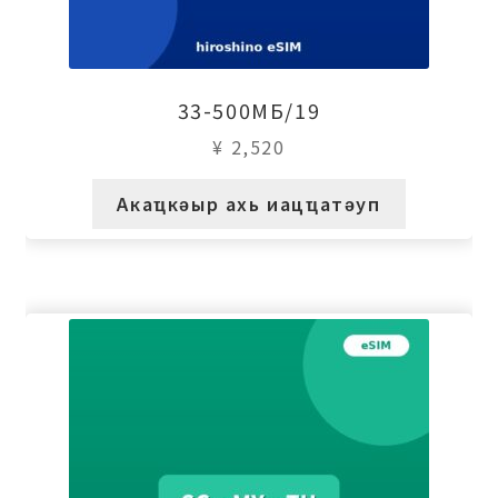
33-500МБ/19
¥
2,520
Акаҵкәыр ахь иацҵатәуп