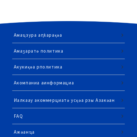
Амаҵзура аԥҟарақәа
Амаӡаратә политика
Акукиқәа рполитика
Акомпаниа аинформациа
Иалкаау акоммерциатә усқәа рзы Азакәан
FAQ
Ажәанҵа