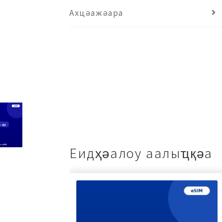
Ахцәажәара
Еидҳәалоу аалыҵқәа