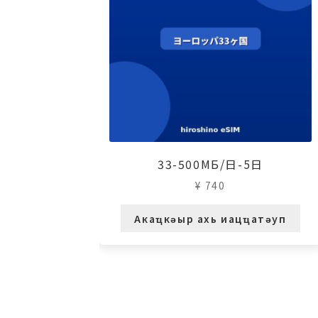
33-500МБ/日-5日
¥
740
Акаҵкәыр ахь иацҵатәуп