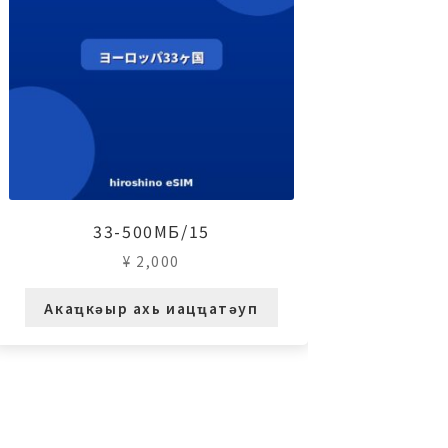
33-500МБ/15
¥
2,000
Акаҵкәыр ахь иацҵатәуп