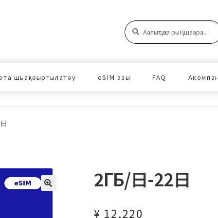
Аԥшаара:
Аԥшаара
рта шьақәыргылатәу
eSIM азы
FAQ
Акомпа
2日
2ГБ/日-22日
¥
12,220