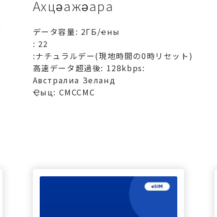
Ахцәажәара
データ容量: 2ГБ/ҽны
: 22
:ナチュラルデー(現地時間の0時リセット)
高速データ超過後: 128kbps:
Австралиа Зеланд
Ҿыц: СМССМС