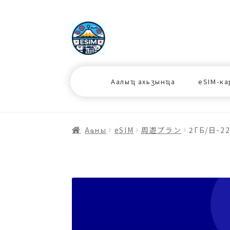
ナ
コ
ビ
ン
ゲ
テ
ー
ン
シ
ツ
Аалыҵ ахьӡынҵа
eSIM-ка
ョ
ス
ン
キ
へ
ッ
ス
プ
Аҩны
еSIM
周遊プラン
2ГБ/日-2
キ
プ
プ