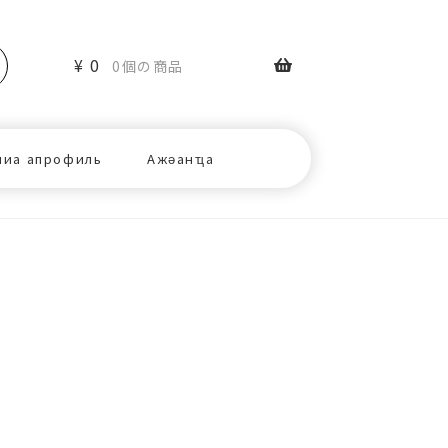
¥
0
0個の商品
ниа апрофиль
Ажәанҵа