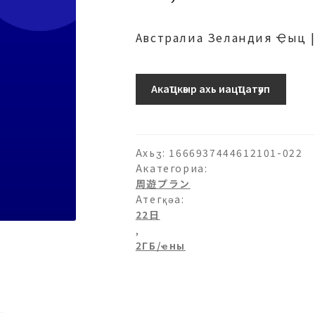
Австралиа Зеландия Ҿыц 
2ГБ/
Акаҵкәыр ахь иацҵатәуп
日-22
日
аԥхьаӡара
Ахьӡ:
1666937444612101-022
Акатегориа:
周遊プラン
Атегқәа:
22日
,
2ГБ/ҽны