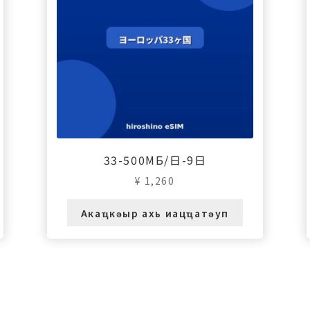
33-500МБ/日-9日
¥
1,260
Акаҵкәыр ахь иацҵатәуп