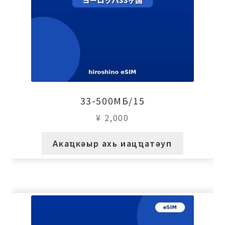
33-500МБ/15
¥
2,000
Акаҵкәыр ахь иацҵатәуп