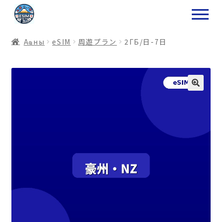
ナ
コ
ビ
ン
ゲ
テ
Аҩны
еSIM
周遊プラン
2ГБ/日-7日
ー
ン
シ
ツ
ョ
ス
ン
キ
へ
ッ
ス
プ
キ
プ
プ