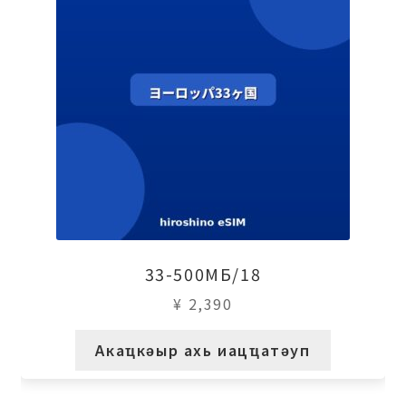
33-500МБ/18
¥
2,390
Акаҵкәыр ахь иацҵатәуп