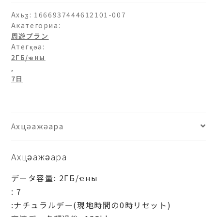
аԥхьаӡара
Ахьӡ:
1666937444612101-007
Акатегориа:
周遊プラン
Атегқәа:
2ГБ/ҽны
,
7日
Ахцәажәара
Ахцәажәара
データ容量: 2ГБ/ҽны
: 7
:ナチュラルデー(現地時間の0時リセット)