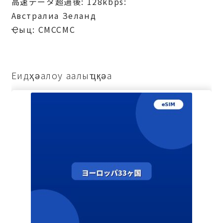
高速データ超過後: 128kbps:
Австралиа Зеланд
Ҿыц: СМССМС
Еидҳәалоу аалыҵқәа