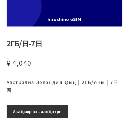
2ГБ/日-7日
¥
4,040
Австралиа Зеландия Ҿыц | 2ГБ/ҽны | 7日
間
2ГБ/
Акаҵкәыр ахь иацҵатәуп
日-7
日