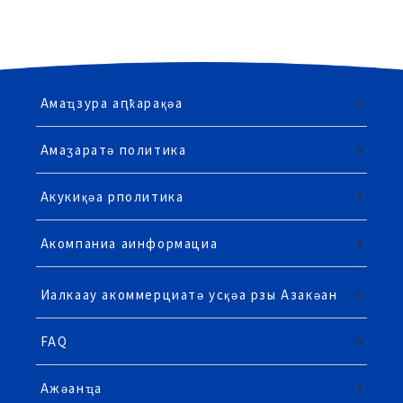
Амаҵзура аԥҟарақәа
Амаӡаратә политика
Акукиқәа рполитика
Акомпаниа аинформациа
Иалкаау акоммерциатә усқәа рзы Азакәан
FAQ
Ажәанҵа