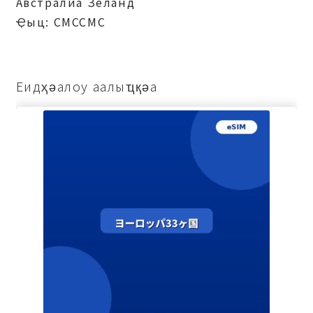
Австралиа Зеланд
Ҿыц: СМССМС
Еидҳәалоу аалыҵқәа