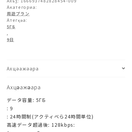
Ахьӡ:
1666937482828454-009
Акатегориа:
周遊プラン
Атегқәа:
5ГБ
,
9日
Ахцәажәара
Ахцәажәара
データ容量: 5ГБ
: 9
: 24時間制(アクティベら24時間単位)
高速データ超過後: 128kbps: