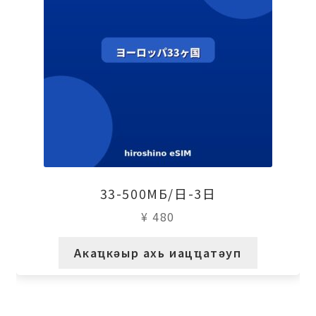
33-500МБ/日-3日
¥
480
Акаҵкәыр ахь иацҵатәуп