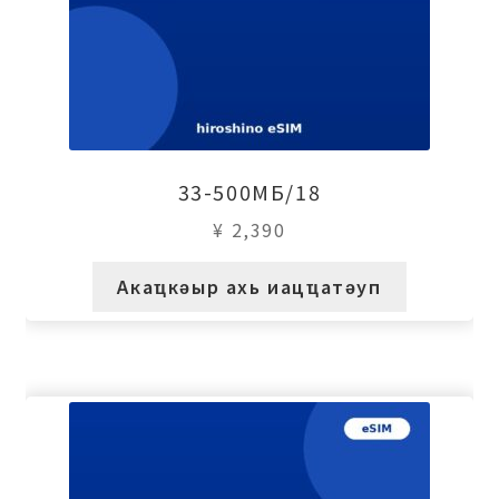
33-500МБ/18
¥
2,390
Акаҵкәыр ахь иацҵатәуп