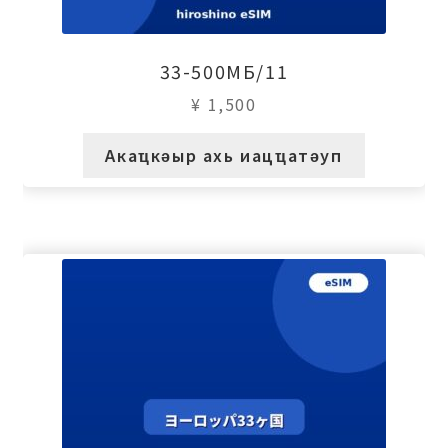
33-500МБ/11
¥
1,500
Акаҵкәыр ахь иацҵатәуп