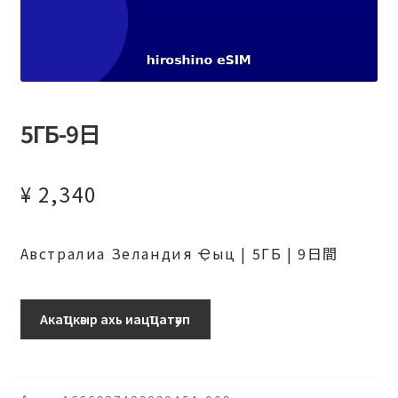
5ГБ-9日
¥
2,340
Австралиа Зеландия Ҿыц | 5ГБ | 9日間
5ГБ-9
Акаҵкәыр ахь иацҵатәуп
日
аԥхьаӡара