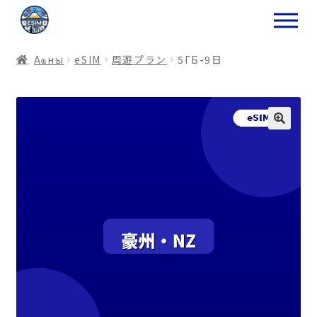
ナ
コ
ビ
ン
ゲ
テ
Аҩны
еSIM
周遊プラン
5ГБ-9日
ー
ン
シ
ツ
ョ
ス
ン
キ
へ
ッ
ス
プ
キ
プ
プ