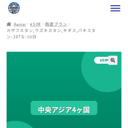
ナ
コ
ビ
ン
ゲ
テ
Аҩны
еSIM
周遊プラン
ー
ン
カザフスタン,ウズ゙キスタン,キギス,パキスタ
シ
ツ
ン-10ГБ-10日
ョ
ス
ン
キ
へ
ッ
ス
プ
キ
プ
プ