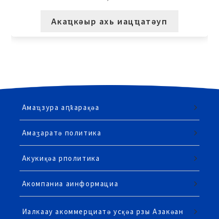
Акаҵкәыр ахь иацҵатәуп
Амаҵзура аԥҟарақәа
Амаӡаратә политика
Акукиқәа рполитика
Акомпаниа аинформациа
Иалкаау акоммерциатә усқәа рзы Азакәан