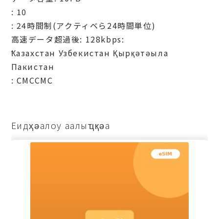
: 10
: 24時間制(アクティベら24時間単位)
高速データ超過後: 128kbps:
Ҟазахстан Узбекистан Қырқәтәыла
Пакистан
: СМССМС
Еидҳәалоу аалыҵқәа