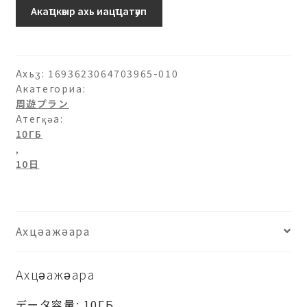
Аԥхьаӡара
Акаҵкәыр ахь иацҵатәуп
Ахьӡ:
1693623064703965-010
Акатегориа:
周遊プラン
Атегқәа:
10ГБ
,
10日
Ахцәажәара
Ахцәажәара
データ容量: 10ГБ