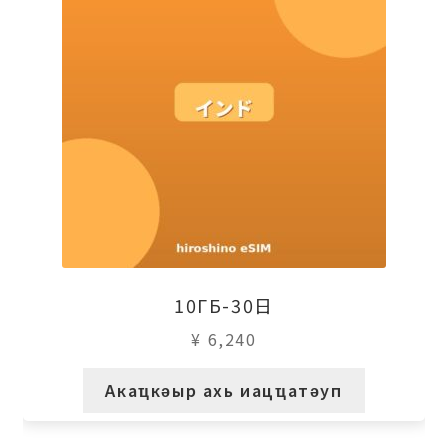
10ГБ-30日
¥
6,240
Акаҵкәыр ахь иацҵатәуп