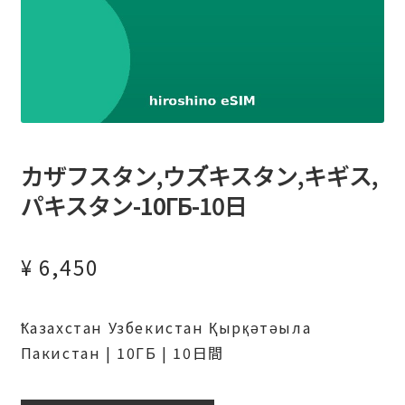
カザフスタン,ウズ゙キスタン,キギス,
パキスタン-10ГБ-10日
¥
6,450
Ҟазахстан Узбекистан Қырқәтәыла
Пакистан | 10ГБ | 10日間