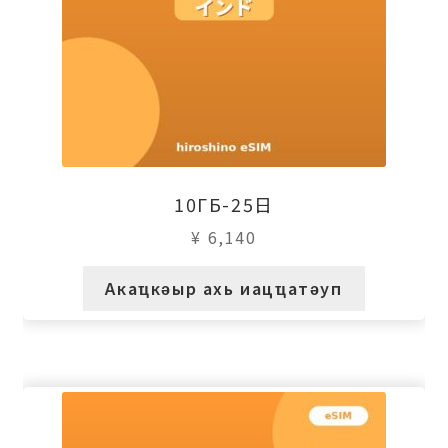
10ГБ-25日
¥
6,140
Акаҵкәыр ахь иацҵатәуп