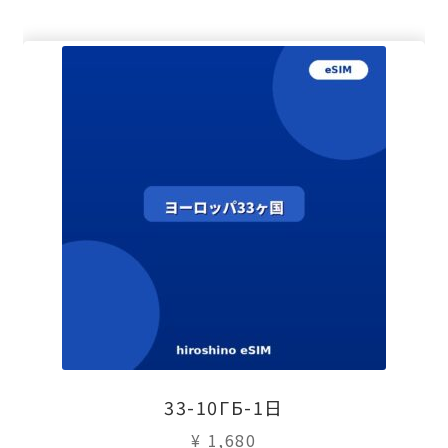
33-10ГБ-1日
¥
1,680