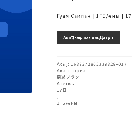
Гуам Саипан | 1ГБ/ҽны | 
1ГБ/
Акаҵкәыр ахь иацҵатәуп
日-17
日
ахыԥхьаӡара
Ахьӡ:
1688372802339328-017
Акатегориа:
周遊プラン
Атегқәа:
17日
,
1ГБ/ҽны