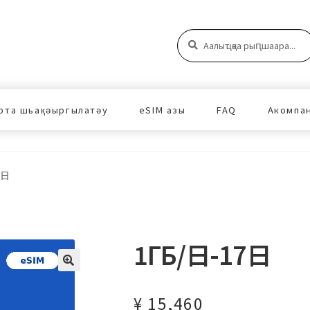
Аԥшаара:
Аԥшаара
рта шьақәыргылатәу
eSIM азы
FAQ
Акомпа
7日
1ГБ/日-17日
¥
15,460