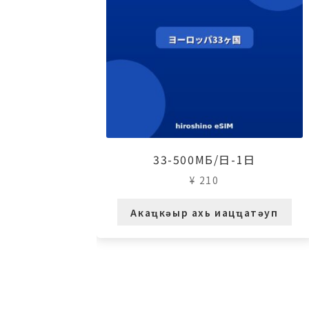
33-500МБ/日-1日
¥
210
Акаҵкәыр ахь иацҵатәуп