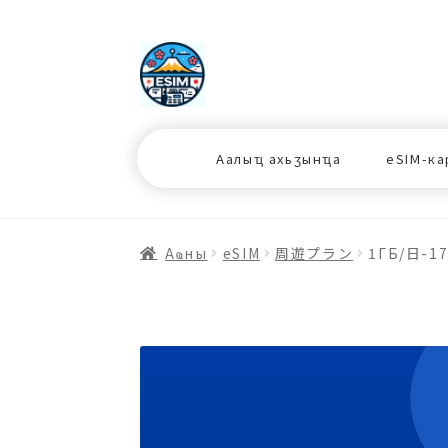
ナ
コ
ビ
ン
ゲ
テ
ー
ン
シ
ツ
Аалыҵ ахьӡынҵа
eSIM-ка
ョ
ス
ン
キ
へ
ッ
ス
プ
Аҩны
еSIM
周遊プラン
1ГБ/日-1
キ
プ
プ