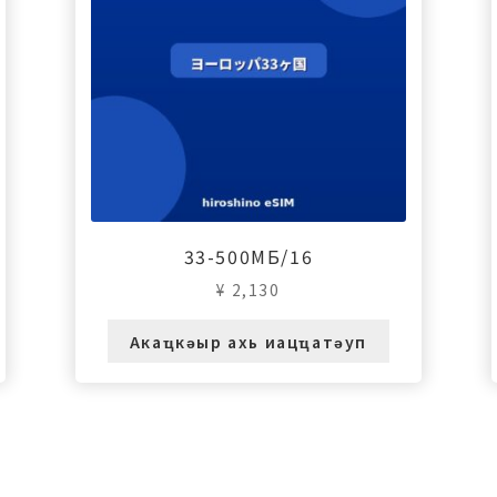
33-500МБ/16
¥
2,130
Акаҵкәыр ахь иацҵатәуп