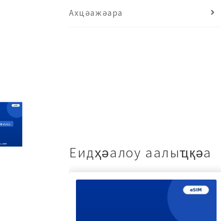
Ахцәажәара
Еидҳәалоу аалыҵқәа