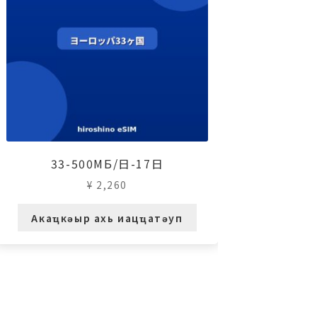
33-500МБ/日-17日
¥
2,260
Акаҵкәыр ахь иацҵатәуп