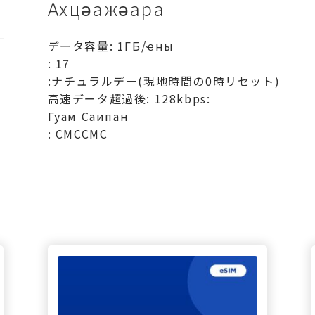
Ахцәажәара
データ容量: 1ГБ/ҽны
: 17
:ナチュラルデー(現地時間の0時リセット)
高速データ超過後: 128kbps:
Гуам Саипан
: СМССМС