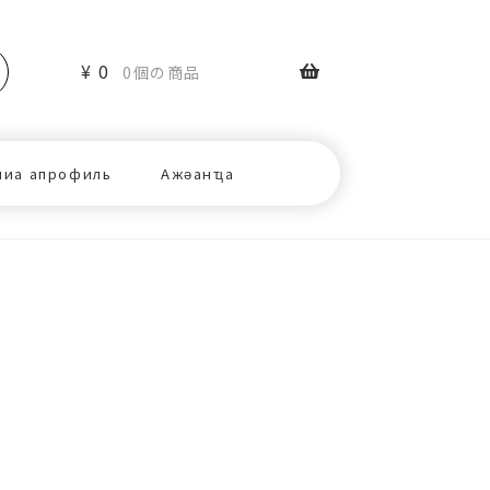
¥
0
0個の商品
ниа апрофиль
Ажәанҵа