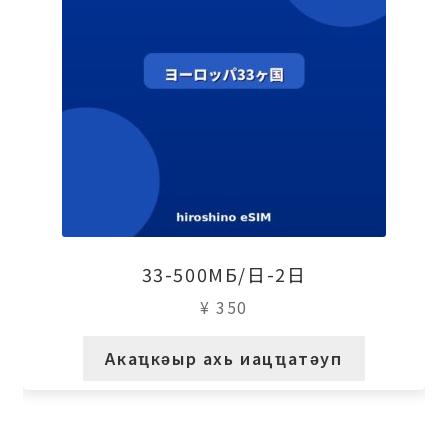
33-500МБ/日-2日
¥
350
Акаҵкәыр ахь иацҵатәуп