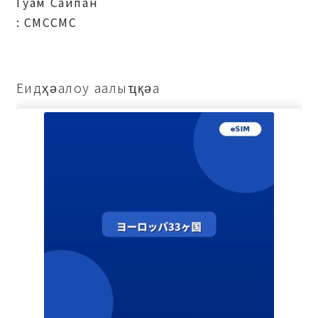
Гуам Саипан
: СМССМС
Еидҳәалоу аалыҵқәа