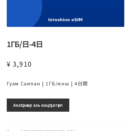
1ГБ/日-4日
¥
3,910
Гуам Саипан | 1ГБ/ҽны | 4日間
グ
Акаҵкәыр ахь иацҵатәуп
ア
ム・
サ