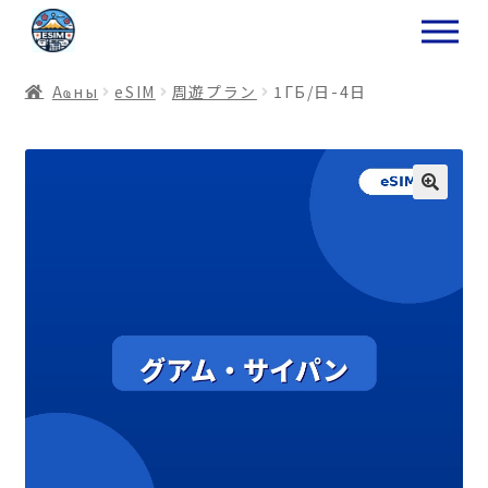
ナ
コ
ビ
ン
ゲ
テ
Аҩны
еSIM
周遊プラン
1ГБ/日-4日
ー
ン
シ
ツ
ョ
ス
ン
キ
へ
ッ
ス
プ
キ
プ
プ