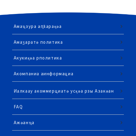
Амаҵзура аԥҟарақәа
Амаӡаратә политика
Акукиқәа рполитика
Акомпаниа аинформациа
Иалкаау акоммерциатә усқәа рзы Азакәан
FAQ
Ажәанҵа