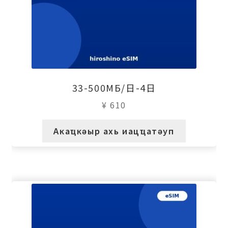
33-500МБ/日-4日
¥
610
Акаҵкәыр ахь иацҵатәуп