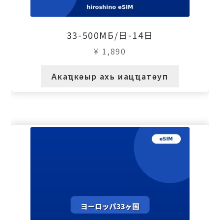
33-500МБ/日-14日
¥
1,890
Акаҵкәыр ахь иацҵатәуп