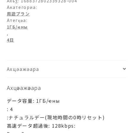
イ
Ахьӡ:
1688372802339328-004
パ
Акатегориа:
周遊プラン
ン-1ГБ/
Атегқәа:
日-4
1ГБ/ҽны
日
,
рхыԥхьаӡара
4日
Ахцәажәара
Ахцәажәара
データ容量: 1ГБ/ҽны
: 4
:ナチュラルデー(現地時間の0時リセット)
高速データ超過後: 128kbps: