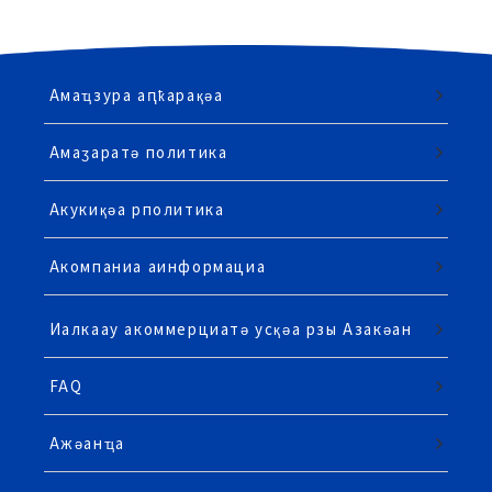
Амаҵзура аԥҟарақәа
Амаӡаратә политика
Акукиқәа рполитика
Акомпаниа аинформациа
Иалкаау акоммерциатә усқәа рзы Азакәан
FAQ
Ажәанҵа