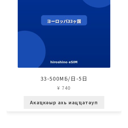
33-500МБ/日-5日
¥
740
Акаҵкәыр ахь иацҵатәуп