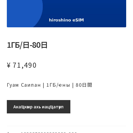
1ГБ/日-80日
¥
71,490
Гуам Саипан | 1ГБ/ҽны | 80日間
グ
Акаҵкәыр ахь иацҵатәуп
ア
ム・
サ