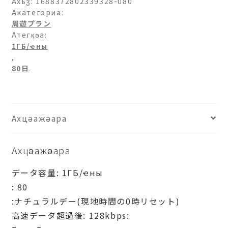
イ
Ахьӡ:
1688372802339328-080
パ
Акатегориа:
周遊プラン
ン-1ГБ/
Атегқәа:
日-80
1ГБ/ҽны
日
,
ашәагаа
80日
Ахцәажәара
Ахцәажәара
データ容量: 1ГБ/ҽны
: 80
:ナチュラルデー(現地時間の0時リセット)
高速データ超過後: 128kbps: