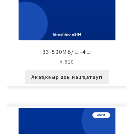
33-500МБ/日-4日
¥
610
Акаҵкәыр ахь иацҵатәуп