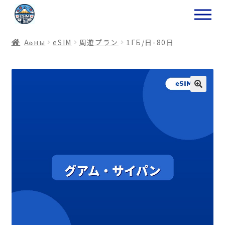
ナ
コ
ビ
ン
ゲ
テ
Аҩны
еSIM
周遊プラン
1ГБ/日-80日
ー
ン
シ
ツ
ョ
ス
ン
キ
へ
ッ
ス
プ
キ
プ
プ