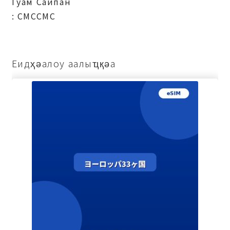
Гуам Саипан
: СМССМС
Еидҳәалоу аалыҵқәа