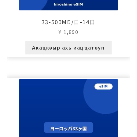
33-500МБ/日-14日
¥
1,890
Акаҵкәыр ахь иацҵатәуп