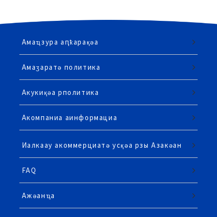
Амаҵзура аԥҟарақәа
Амаӡаратә политика
Акукиқәа рполитика
Акомпаниа аинформациа
Иалкаау акоммерциатә усқәа рзы Азакәан
FAQ
Ажәанҵа