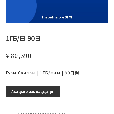
1ГБ/日-90日
¥
80,390
Гуам Саипан | 1ГБ/ҽны | 90日間
グ
Акаҵкәыр ахь иацҵатәуп
ア
ム・
サ