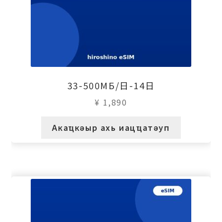
33-500МБ/日-14日
¥
1,890
Акаҵкәыр ахь иацҵатәуп