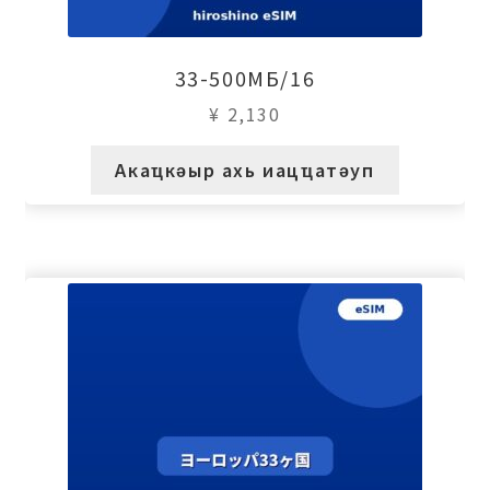
33-500МБ/16
¥
2,130
Акаҵкәыр ахь иацҵатәуп