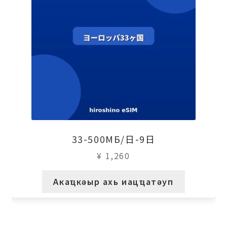
33-500МБ/日-9日
¥
1,260
Акаҵкәыр ахь иацҵатәуп