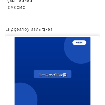
Гуам Саипан
: СМССМС
Еидҳәалоу аалыҵқәа