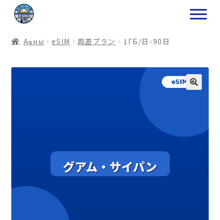
ナ
コ
ビ
ン
ゲ
テ
Аҩны
еSIM
周遊プラン
1ГБ/日-90日
ー
ン
シ
ツ
ョ
ス
ン
キ
へ
ッ
ス
プ
キ
プ
プ