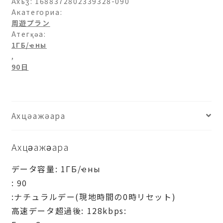
イ
Ахьӡ:
1688372802339328-090
パ
Акатегориа:
周遊プラン
ン-1ГБ/
Атегқәа:
日-90
1ГБ/ҽны
日
,
рхыԥхьаӡара
90日
Ахцәажәара
Ахцәажәара
データ容量: 1ГБ/ҽны
: 90
:ナチュラルデー(現地時間の0時リセット)
高速データ超過後: 128kbps: