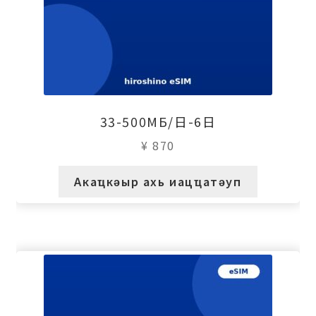
33-500МБ/日-6日
¥
870
Акаҵкәыр ахь иацҵатәуп