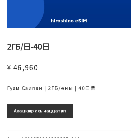
2ГБ/日-40日
¥
46,960
Гуам Саипан | 2ГБ/ҽны | 40日間
グ
Акаҵкәыр ахь иацҵатәуп
ア
ム・
サ