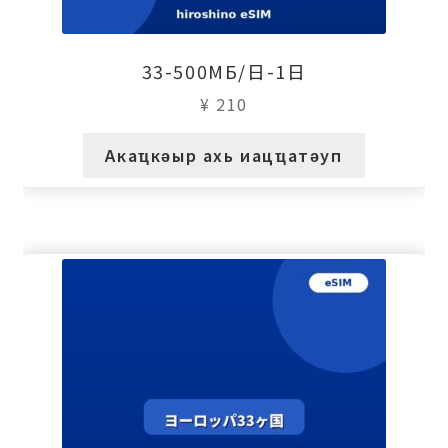
33-500МБ/日-1日
¥
210
Акаҵкәыр ахь иацҵатәуп