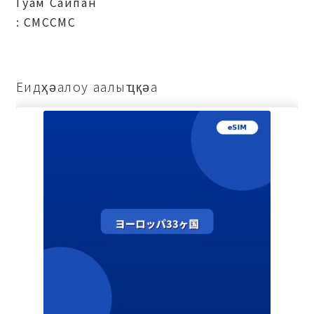
Гуам Саипан
: СМССМС
Еидҳәалоу аалыҵқәа