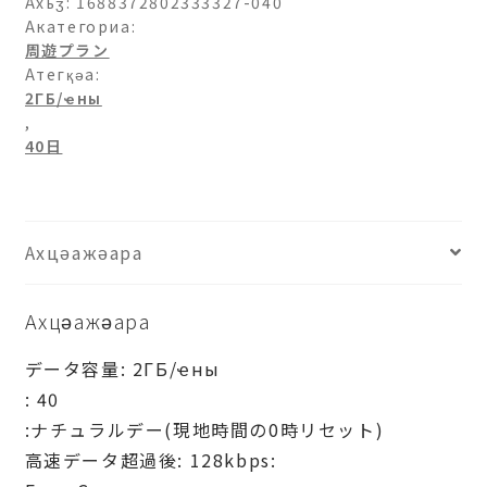
イ
Ахьӡ:
1688372802333327-040
パ
Акатегориа:
周遊プラン
ン-2ГБ/
Атегқәа:
日-40
2ГБ/ҽны
日
,
рхыԥхьаӡара
40日
Ахцәажәара
Ахцәажәара
データ容量: 2ГБ/ҽны
: 40
:ナチュラルデー(現地時間の0時リセット)
高速データ超過後: 128kbps: