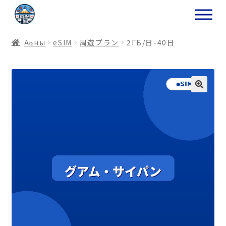
ナ
コ
ビ
ン
ゲ
テ
Аҩны
еSIM
周遊プラン
2ГБ/日-40日
ー
ン
シ
ツ
ョ
ス
ン
キ
へ
ッ
ス
プ
キ
プ
プ