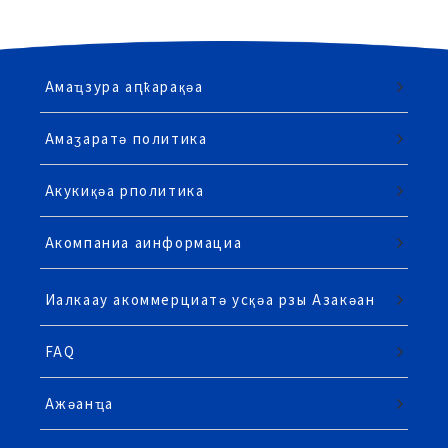
Амаҵзура аԥҟарақәа
Амаӡаратә политика
Акукиқәа рполитика
Акомпаниа аинформациа
Иалкаау акоммерциатә усқәа рзы Азакәан
FAQ
Ажәанҵа