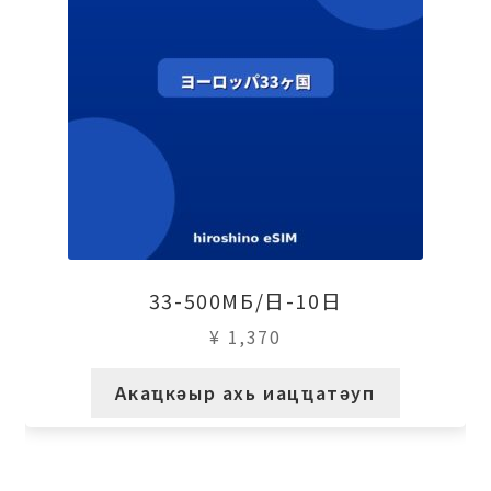
33-500МБ/日-10日
¥
1,370
Акаҵкәыр ахь иацҵатәуп