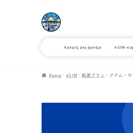
ナ
コ
ビ
ン
ゲ
テ
ー
ン
シ
ツ
Аалыҵ ахьӡынҵа
eSIM-ка
ョ
ス
ン
キ
へ
ッ
ス
プ
Аҩны
еSIM
周遊プラン
グアム・サイ
キ
プ
プ