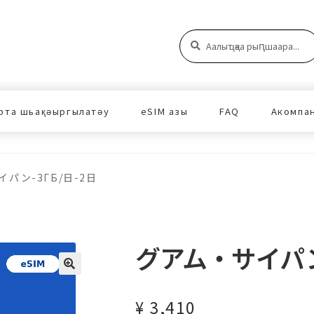
Аԥшаара:
Аԥшаара
рта шьақәыргылатәу
eSIM азы
FAQ
Акомпа
パン-3ГБ/日-2日
グアム・サイパン-
¥
3,410