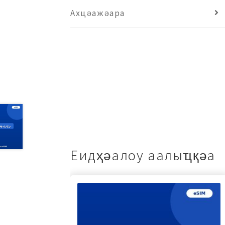
Ахцәажәара
Еидҳәалоу аалыҵқәа