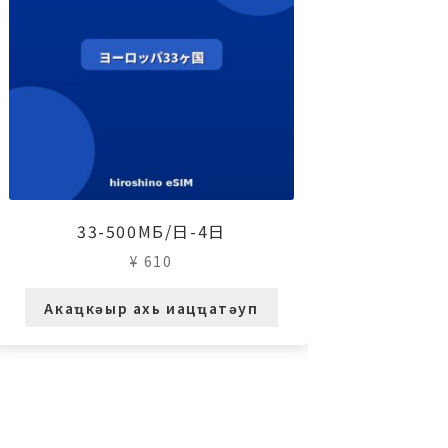
33-500МБ/日-4日
¥
610
Акаҵкәыр ахь иацҵатәуп