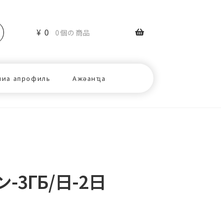
¥
0
0個の商品
ниа апрофиль
Ажәанҵа
3ГБ/日-2日