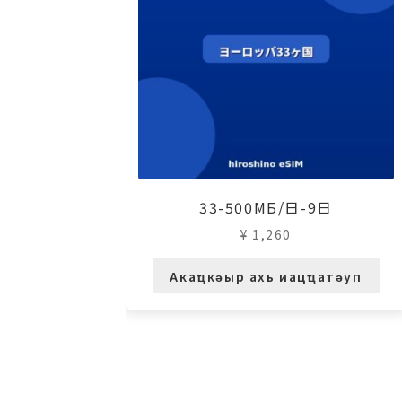
33-500МБ/日-9日
¥
1,260
Акаҵкәыр ахь иацҵатәуп