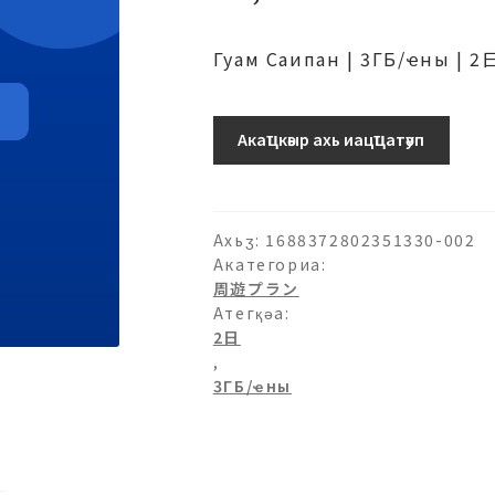
Гуам Саипан | 3ГБ/ҽны | 
グ
Акаҵкәыр ахь иацҵатәуп
ア
ム・
サ
イ
Ахьӡ:
1688372802351330-002
パ
Акатегориа:
周遊プラン
ン-3ГБ/
Атегқәа:
日-2
2日
日
,
рхыԥхьаӡара
3ГБ/ҽны