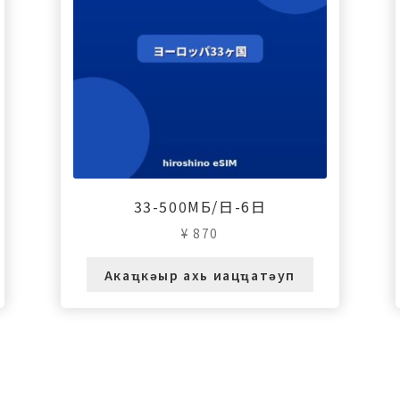
33-500МБ/日-6日
¥
870
Акаҵкәыр ахь иацҵатәуп