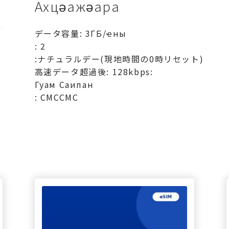
Ахцәажәара
データ容量: 3ГБ/ҽны
: 2
:ナチュラルデー(現地時間の0時リセット)
高速データ超過後: 128kbps:
Гуам Саипан
: СМССМС