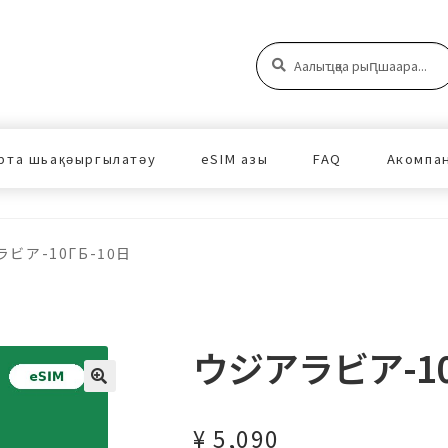
Аԥшаара:
Аԥшаара
рта шьақәыргылатәу
eSIM азы
FAQ
Акомпа
ビア-10ГБ-10日
ウジアラビア-10
¥
5,090