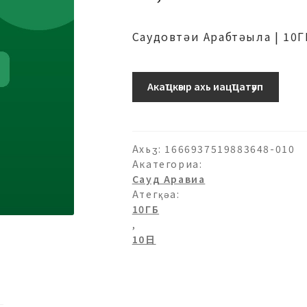
Саудовтәи Арабтәыла | 10
サ
Акаҵкәыр ахь иацҵатәуп
ウ
ジ
ア
ラ
Ахьӡ:
1666937519883648-010
ビ
Акатегориа:
Сауд Аравиа
ア-10ГБ-10
Атегқәа:
日
10ГБ
ахыԥхьаӡара
,
10日