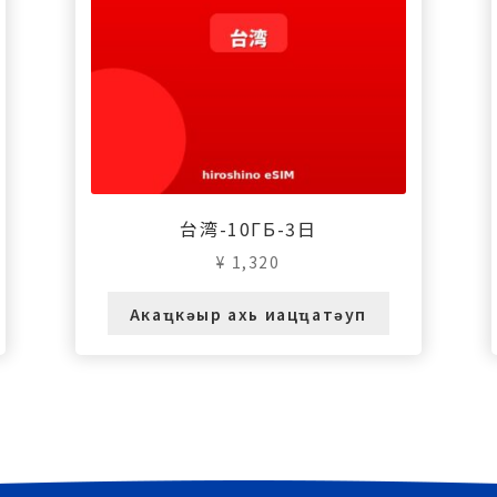
台湾-10ГБ-3日
¥
1,320
Акаҵкәыр ахь иацҵатәуп