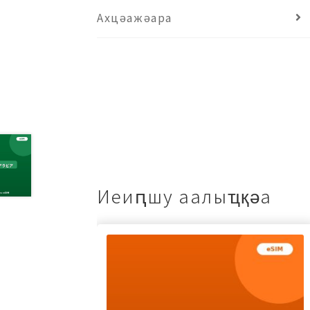
Ахцәажәара
Иеиԥшу аалыҵқәа