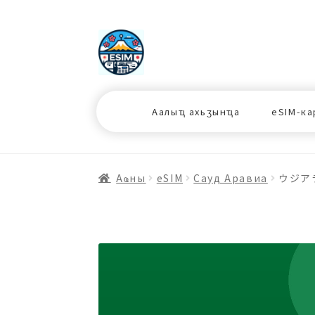
ナ
コ
ビ
ン
ゲ
テ
ー
ン
シ
ツ
Аалыҵ ахьӡынҵа
eSIM-ка
ョ
ス
ン
キ
へ
ッ
ス
プ
Аҩны
еSIM
Сауд Аравиа
ウジアラ
キ
プ
プ