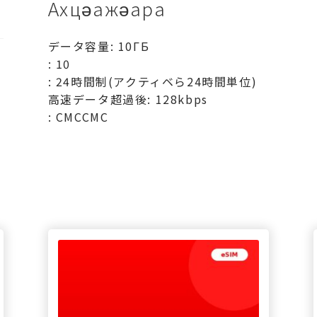
Ахцәажәара
データ容量: 10ГБ
: 10
: 24時間制(アクティベら24時間単位)
高速データ超過後: 128kbps
: СМССМС