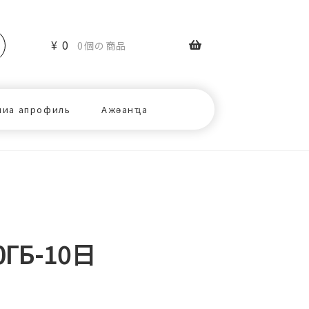
¥
0
0個の商品
ниа апрофиль
Ажәанҵа
ГБ-10日