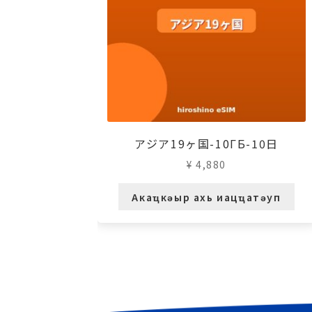
アジア19ヶ国-10ГБ-10日
¥
4,880
Акаҵкәыр ахь иацҵатәуп