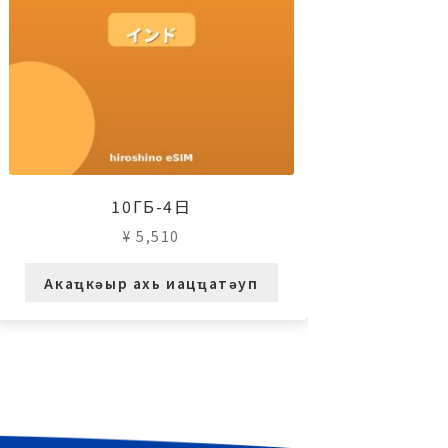
10ГБ-4日
¥
5,510
Акаҵкәыр ахь иацҵатәуп