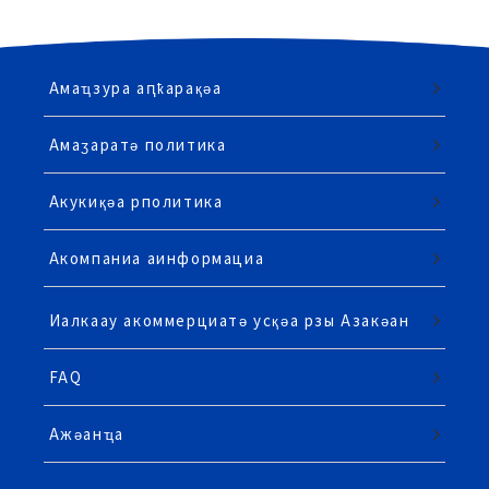
Амаҵзура аԥҟарақәа
Амаӡаратә политика
Акукиқәа рполитика
Акомпаниа аинформациа
Иалкаау акоммерциатә усқәа рзы Азакәан
FAQ
Ажәанҵа