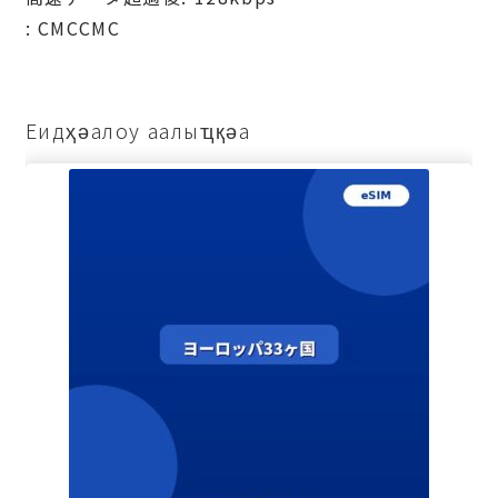
: СМССМС
Еидҳәалоу аалыҵқәа