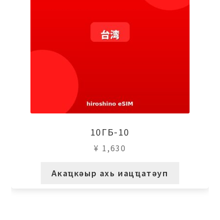
10ГБ-10
¥
1,630
Акаҵкәыр ахь иацҵатәуп