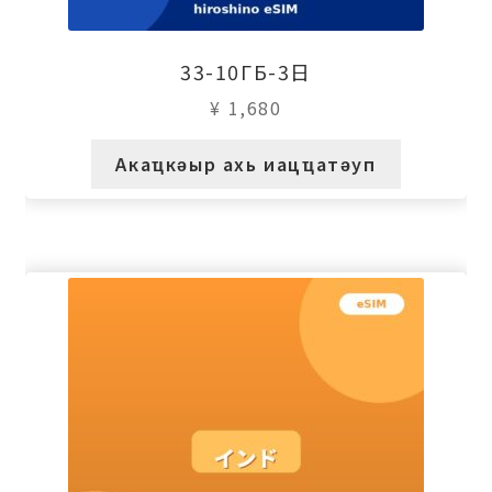
33-10ГБ-3日
¥
1,680
Акаҵкәыр ахь иацҵатәуп