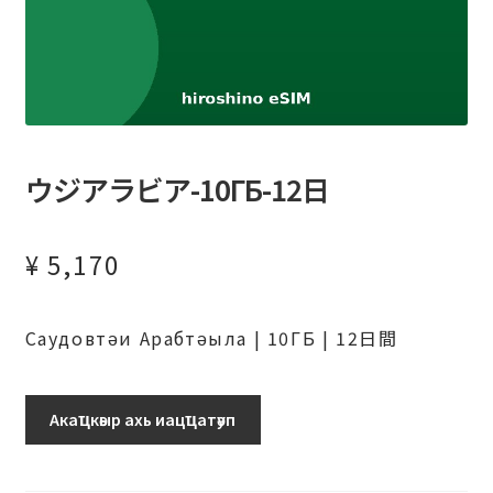
ウジアラビア-10ГБ-12日
¥
5,170
Саудовтәи Арабтәыла | 10ГБ | 12日間
サ
Акаҵкәыр ахь иацҵатәуп
ウ
ア
ラ