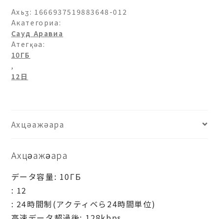
ビ
Ахьӡ:
1666937519883648-012
ア-10ГБ-12
Акатегориа:
Сауд Аравиа
日
Атегқәа:
аԥхьаӡара
10ГБ
,
12日
Ахцәажәара
Ахцәажәара
データ容量: 10ГБ
: 12
: 24時間制(アクティベら24時間単位)
高速データ超過後: 128kbps