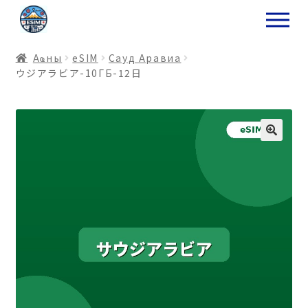
ナ
コ
ビ
ン
ゲ
テ
Аҩны
еSIM
Сауд Аравиа
ー
ン
ウジアラビア-10ГБ-12日
シ
ツ
ョ
ス
ン
キ
へ
ッ
ス
プ
キ
プ
プ