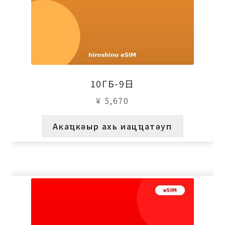
10ГБ-9日
¥
5,670
Акаҵкәыр ахь иацҵатәуп