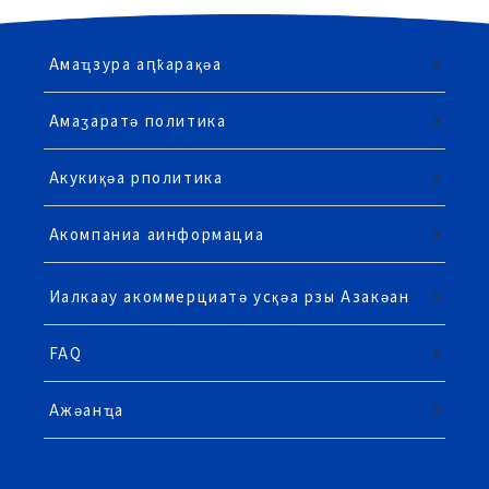
Амаҵзура аԥҟарақәа
Амаӡаратә политика
Акукиқәа рполитика
Акомпаниа аинформациа
Иалкаау акоммерциатә усқәа рзы Азакәан
FAQ
Ажәанҵа