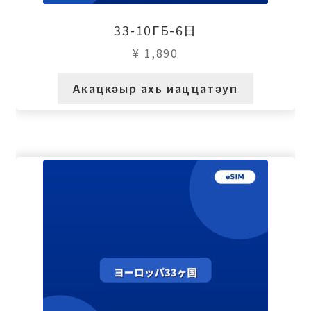
33-10ГБ-6日
¥
1,890
Акаҵкәыр ахь иацҵатәуп