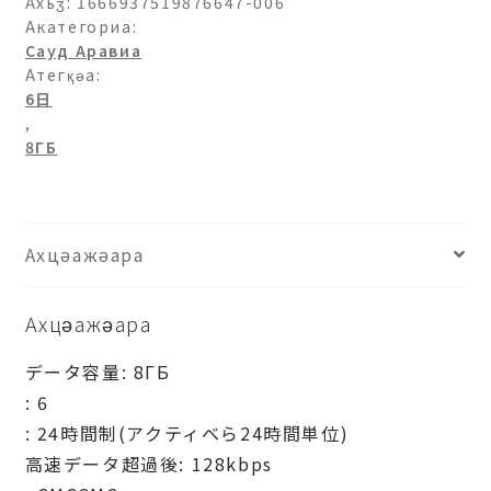
ラ
Ахьӡ:
1666937519876647-006
ビ
Акатегориа:
Сауд Аравиа
ア-8ГБ-6
Атегқәа:
日
6日
ахыԥхьаӡара
,
8ГБ
Ахцәажәара
Ахцәажәара
データ容量: 8ГБ
: 6
: 24時間制(アクティベら24時間単位)
高速データ超過後: 128kbps