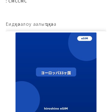
: СМССМС
Еидҳәалоу аалыҵқәа