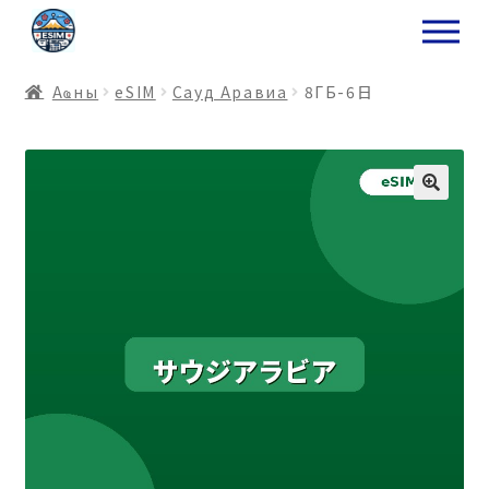
ナ
コ
ビ
ン
ゲ
テ
Аҩны
еSIM
Сауд Аравиа
8ГБ-6日
ー
ン
シ
ツ
ョ
ス
ン
キ
へ
ッ
ス
プ
キ
プ
プ