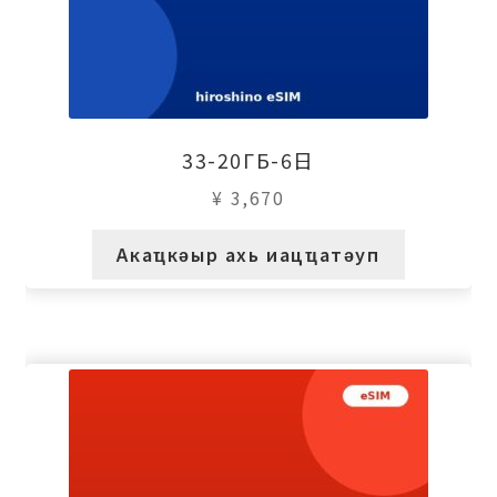
33-20ГБ-6日
¥
3,670
Акаҵкәыр ахь иацҵатәуп