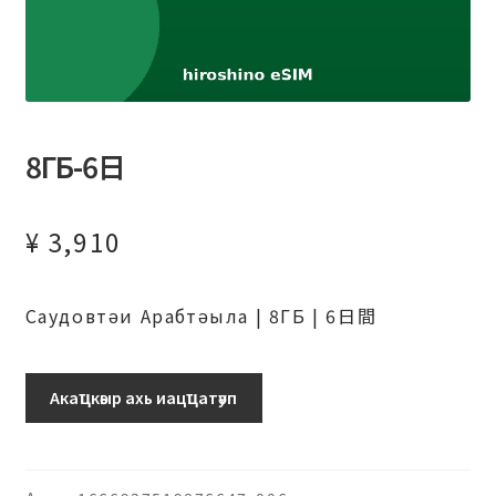
8ГБ-6日
¥
3,910
Саудовтәи Арабтәыла | 8ГБ | 6日間
サ
Акаҵкәыр ахь иацҵатәуп
ウ
ジ
ア