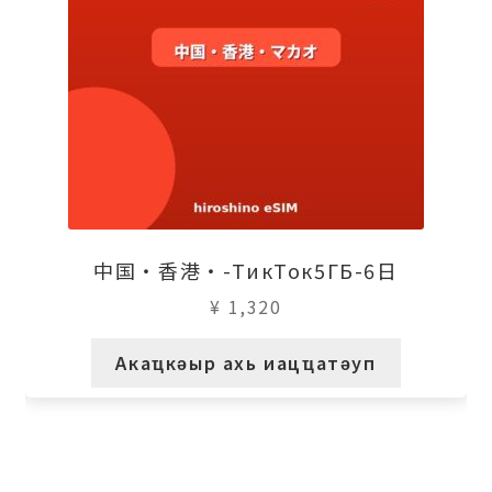
中国・香港・-ТикТок5ГБ-6日
¥
1,320
Акаҵкәыр ахь иацҵатәуп