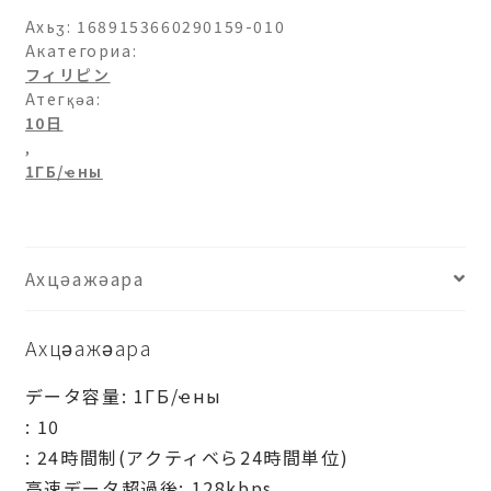
ン-1ГБ/
Ахьӡ:
1689153660290159-010
日-10
Акатегориа:
フィリピン
日
Атегқәа:
ашәагаа
10日
,
1ГБ/ҽны
Ахцәажәара
Ахцәажәара
データ容量: 1ГБ/ҽны
: 10
: 24時間制(アクティベら24時間単位)
高速データ超過後: 128kbps