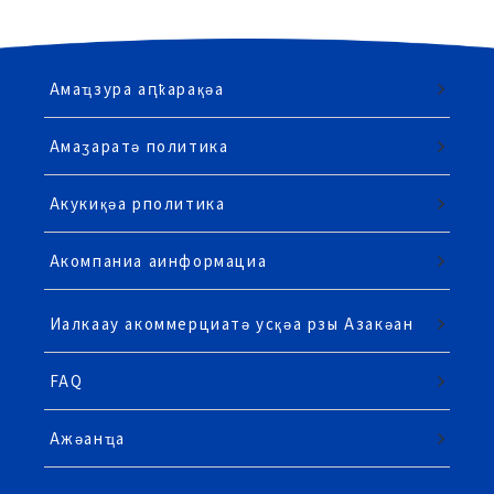
Амаҵзура аԥҟарақәа
Амаӡаратә политика
Акукиқәа рполитика
Акомпаниа аинформациа
Иалкаау акоммерциатә усқәа рзы Азакәан
FAQ
Ажәанҵа