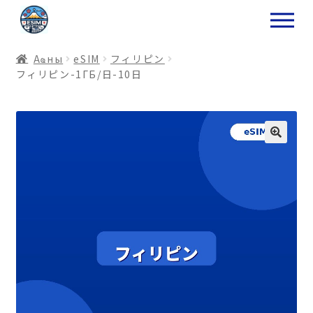
ナ
コ
ビ
ン
ゲ
テ
Аҩны
еSIM
フィリピン
ー
ン
フィリピン-1ГБ/日-10日
シ
ツ
ョ
ス
ン
キ
へ
ッ
ス
プ
キ
プ
プ