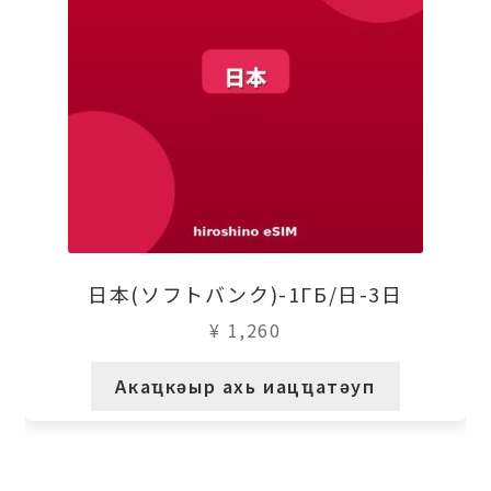
日本(ソフトバンク)-1ГБ/日-3日
¥
1,260
Акаҵкәыр ахь иацҵатәуп