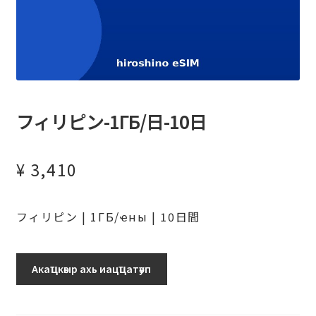
フィリピン-1ГБ/日-10日
¥
3,410
フィリピン | 1ГБ/ҽны | 10日間
フ
Акаҵкәыр ахь иацҵатәуп
ィ
リ
ピ