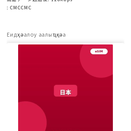
: СМССМС
Еидҳәалоу аалыҵқәа