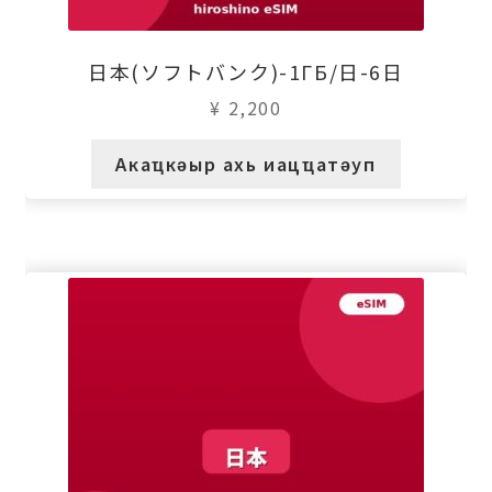
日本(ソフトバンク)-1ГБ/日-6日
¥
2,200
Акаҵкәыр ахь иацҵатәуп