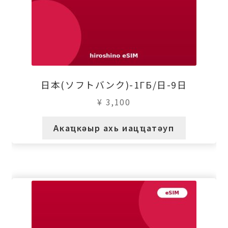
日本(ソフトバンク)-1ГБ/日-9日
¥
3,100
Акаҵкәыр ахь иацҵатәуп