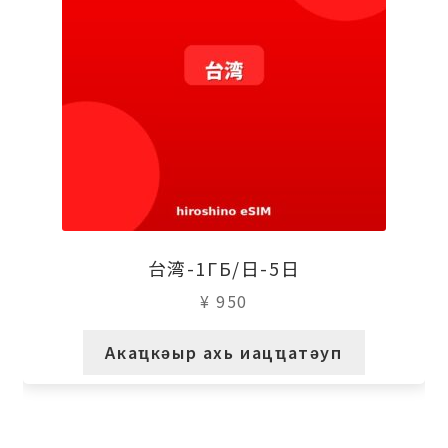
台湾-1ГБ/日-5日
¥
950
Акаҵкәыр ахь иацҵатәуп