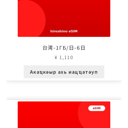
台湾-1ГБ/日-6日
¥
1,110
Акаҵкәыр ахь иацҵатәуп