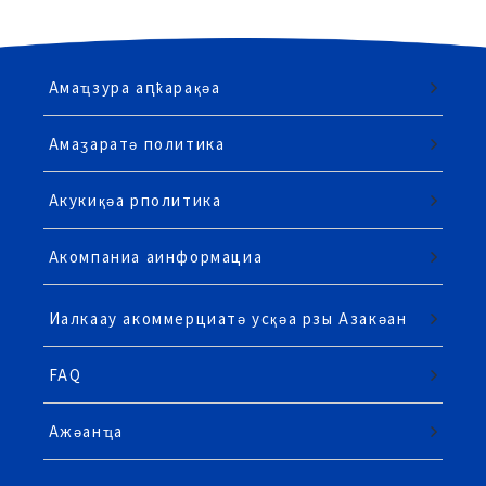
Амаҵзура аԥҟарақәа
Амаӡаратә политика
Акукиқәа рполитика
Акомпаниа аинформациа
Иалкаау акоммерциатә усқәа рзы Азакәан
FAQ
Ажәанҵа