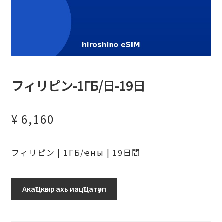
フィリピン-1ГБ/日-19日
¥
6,160
フィリピン | 1ГБ/ҽны | 19日間
フ
Акаҵкәыр ахь иацҵатәуп
ィ
リ
ピ