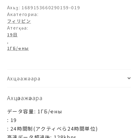
ン-1ГБ/
Ахьӡ:
1689153660290159-019
日-19
Акатегориа:
フィリピン
日
Атегқәа:
ахыԥхьаӡара
19日
,
1ГБ/ҽны
Ахцәажәара
Ахцәажәара
データ容量: 1ГБ/ҽны
: 19
: 24時間制(アクティベら24時間単位)
高速データ超過後: 128kbps