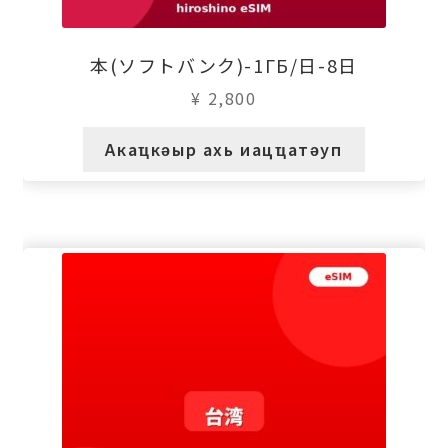
本(ソフトバンク)-1ГБ/日-8日
¥
2,800
Акаҵкәыр ахь иацҵатәуп