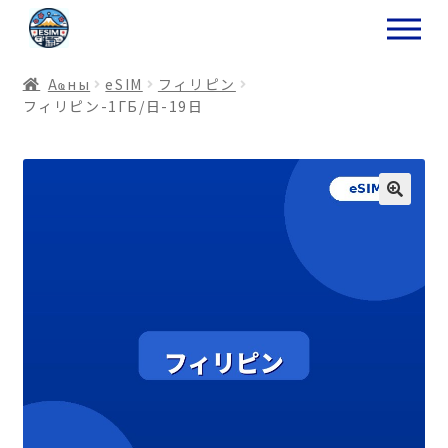
ナ
コ
ビ
ン
ゲ
テ
Аҩны
еSIM
フィリピン
ー
ン
フィリピン-1ГБ/日-19日
シ
ツ
ョ
ス
ン
キ
へ
ッ
ス
プ
キ
プ
プ