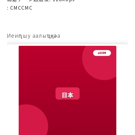
: СМССМС
Иеиԥшу аалыҵқәа