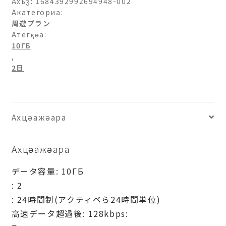
チ
Ахьӡ:
1684392992694948-002
リ-10ГБ-2
Акатегориа:
周遊プラン
日
Атегқәа:
ахыԥхьаӡара
10ГБ
,
2日
Ахцәажәара
Ахцәажәара
データ容量: 10ГБ
: 2
: 24時間制(アクティベら24時間単位)
高速データ超過後: 128kbps: