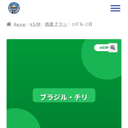
ナ
コ
ビ
ン
ゲ
テ
Аҩны
еSIM
周遊プラン
10ГБ-2日
ー
ン
シ
ツ
ョ
ス
ン
キ
へ
ッ
ス
プ
キ
プ
プ