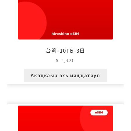
台湾-10ГБ-3日
¥
1,320
Акаҵкәыр ахь иацҵатәуп