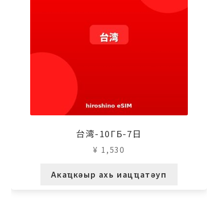
台湾-10ГБ-7日
¥
1,530
Акаҵкәыр ахь иацҵатәуп