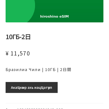
10ГБ-2日
¥
11,570
Бразилиа Чили | 10ГБ | 2日間
ブ
Акаҵкәыр ахь иацҵатәуп
ラ
ジ
ル