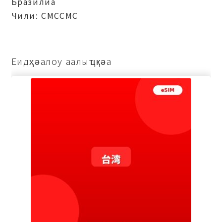
Бразилиа
Чили: СМССМС
Еидҳәалоу аалыҵқәа