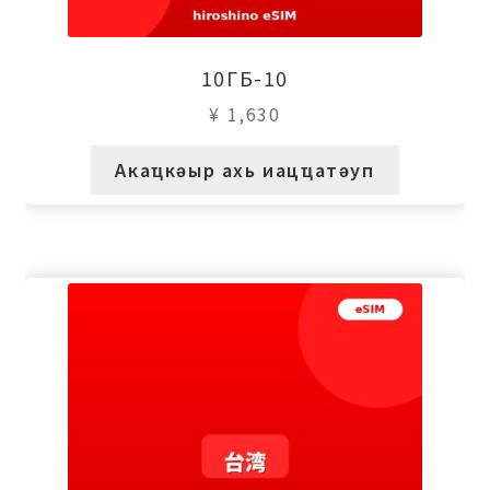
10ГБ-10
¥
1,630
Акаҵкәыр ахь иацҵатәуп