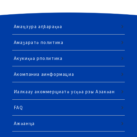
Амаҵзура аԥҟарақәа
Амаӡаратә политика
Акукиқәа рполитика
Акомпаниа аинформациа
Иалкаау акоммерциатә усқәа рзы Азакәан
FAQ
Ажәанҵа