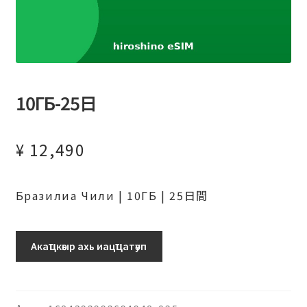
10ГБ-25日
¥
12,490
Бразилиа Чили | 10ГБ | 25日間
ブ
Акаҵкәыр ахь иацҵатәуп
ラ
ジ
ル