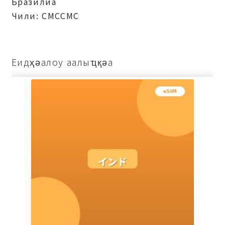
Бразилиа
Чили: СМССМС
Еидҳәалоу аалыҵқәа