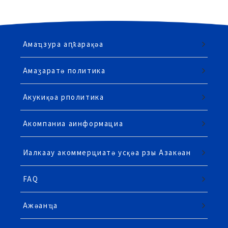
Амаҵзура аԥҟарақәа
Амаӡаратә политика
Акукиқәа рполитика
Акомпаниа аинформациа
Иалкаау акоммерциатә усқәа рзы Азакәан
FAQ
Ажәанҵа