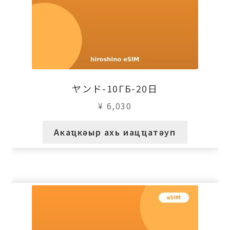
ヤンド-10ГБ-20日
¥
6,030
Акаҵкәыр ахь иацҵатәуп