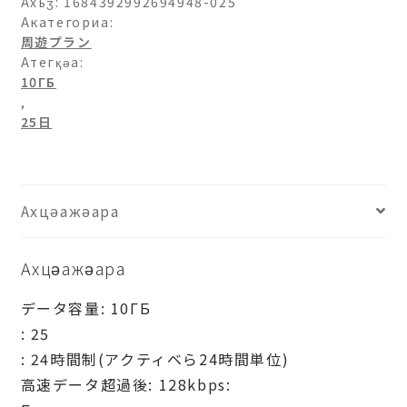
チ
Ахьӡ:
1684392992694948-025
リ-10ГБ-25
Акатегориа:
周遊プラン
日
Атегқәа:
ахыԥхьаӡара
10ГБ
,
25日
Ахцәажәара
Ахцәажәара
データ容量: 10ГБ
: 25
: 24時間制(アクティベら24時間単位)
高速データ超過後: 128kbps: