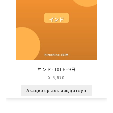
ヤンド-10ГБ-9日
¥
5,670
Акаҵкәыр ахь иацҵатәуп