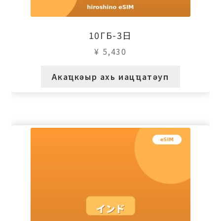
10ГБ-3日
¥
5,430
Акаҵкәыр ахь иацҵатәуп