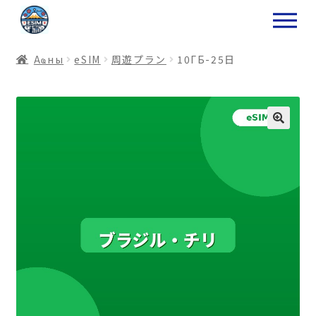
ナ
コ
ビ
ン
ゲ
テ
Аҩны
еSIM
周遊プラン
10ГБ-25日
ー
ン
シ
ツ
ョ
ス
ン
キ
へ
ッ
ス
プ
キ
プ
プ