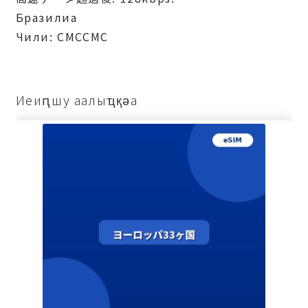
Бразилиа
Чили: СМССМС
Иеиԥшу аалыҵқәа