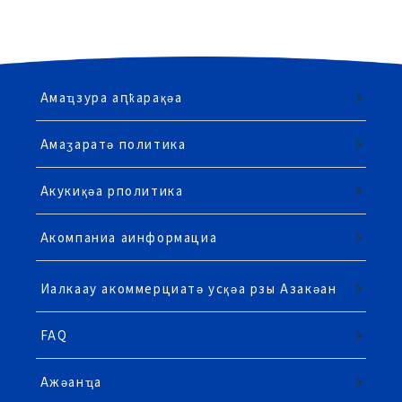
Амаҵзура аԥҟарақәа
Амаӡаратә политика
Акукиқәа рполитика
Акомпаниа аинформациа
Иалкаау акоммерциатә усқәа рзы Азакәан
FAQ
Ажәанҵа