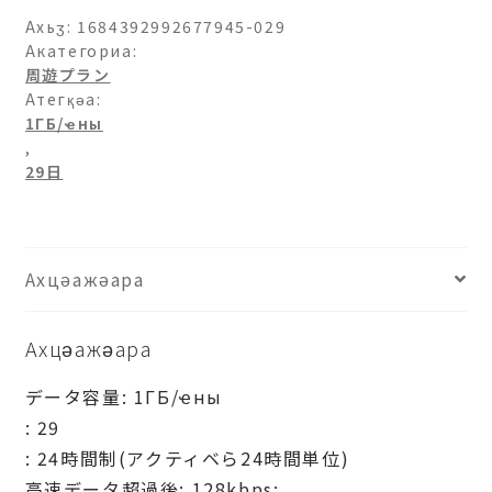
チ
Ахьӡ:
1684392992677945-029
リ-1ГБ/
Акатегориа:
周遊プラン
日-29
Атегқәа:
日
1ГБ/ҽны
рхыԥхьаӡара
,
29日
Ахцәажәара
Ахцәажәара
データ容量: 1ГБ/ҽны
: 29
: 24時間制(アクティベら24時間単位)
高速データ超過後: 128kbps: