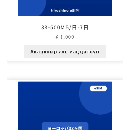
33-500МБ/日-7日
¥
1,000
Акаҵкәыр ахь иацҵатәуп