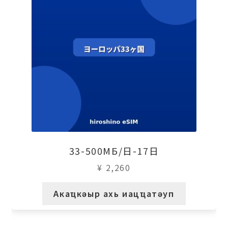
33-500МБ/日-17日
¥
2,260
Акаҵкәыр ахь иацҵатәуп