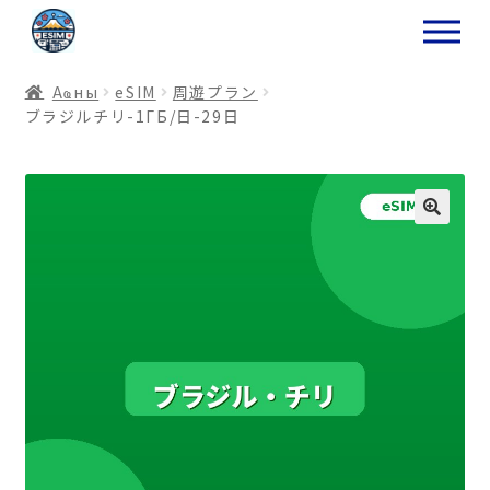
ナ
コ
ビ
ン
ゲ
テ
Аҩны
еSIM
周遊プラン
ー
ン
ブラジルチリ-1ГБ/日-29日
シ
ツ
ョ
ス
ン
キ
へ
ッ
ス
プ
キ
プ
プ