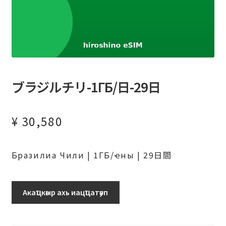
ブラジルチリ-1ГБ/日-29日
¥
30,580
Бразилиа Чили | 1ГБ/ҽны | 29日間
ブ
Акаҵкәыр ахь иацҵатәуп
ラ
ジ
ル