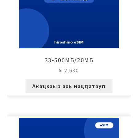
33-500МБ/20МБ
¥
2,630
Акаҵкәыр ахь иацҵатәуп