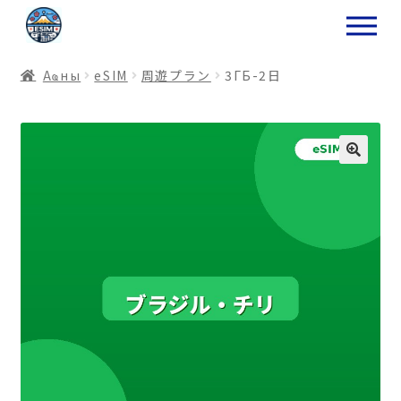
ナ
コ
ビ
ン
ゲ
テ
Аҩны
еSIM
周遊プラン
3ГБ-2日
ー
ン
シ
ツ
ョ
ス
ン
キ
へ
ッ
ス
プ
キ
プ
プ