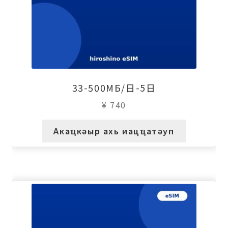
33-500МБ/日-5日
¥
740
Акаҵкәыр ахь иацҵатәуп