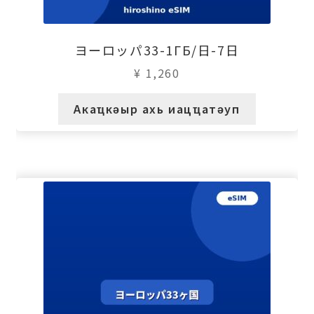
ヨーロッパ33-1ГБ/日-7日
¥
1,260
Акаҵкәыр ахь иацҵатәуп