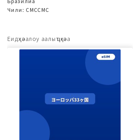
Бразилиа
Чили: СМССМС
Еидҳәалоу аалыҵқәа