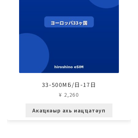
33-500МБ/日-17日
¥
2,260
Акаҵкәыр ахь иацҵатәуп