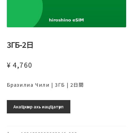
3ГБ-2日
¥
4,760
Бразилиа Чили | 3ГБ | 2日間
ブ
Акаҵкәыр ахь иацҵатәуп
ラ
ジ
ル