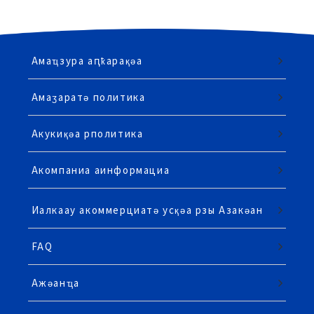
Амаҵзура аԥҟарақәа
Амаӡаратә политика
Акукиқәа рполитика
Акомпаниа аинформациа
Иалкаау акоммерциатә усқәа рзы Азакәан
FAQ
Ажәанҵа