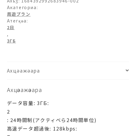
チ
Ахьӡ:
1684392992683946-002
リ-3ГБ-2
Акатегориа:
周遊プラン
日
Атегқәа:
ахыԥхьаӡара
2日
,
3ГБ
Ахцәажәара
Ахцәажәара
データ容量: 3ГБ:
2
: 24時間制(アクティベら24時間単位)
高速データ超過後: 128kbps: