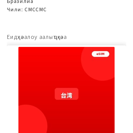
Бразилиа
Чили: СМССМС
Еидҳәалоу аалыҵқәа