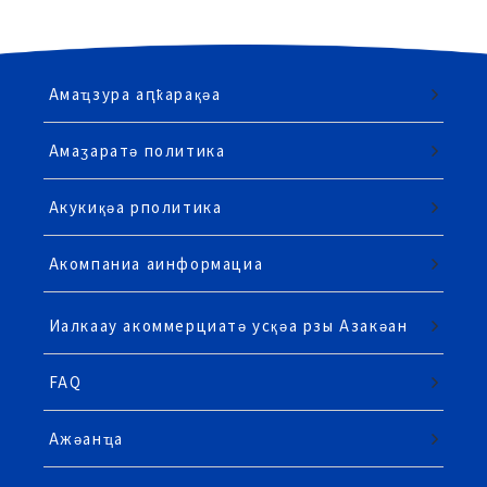
Амаҵзура аԥҟарақәа
Амаӡаратә политика
Акукиқәа рполитика
Акомпаниа аинформациа
Иалкаау акоммерциатә усқәа рзы Азакәан
FAQ
Ажәанҵа