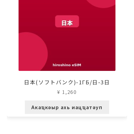
日本(ソフトバンク)-1ГБ/日-3日
¥
1,260
Акаҵкәыр ахь иацҵатәуп