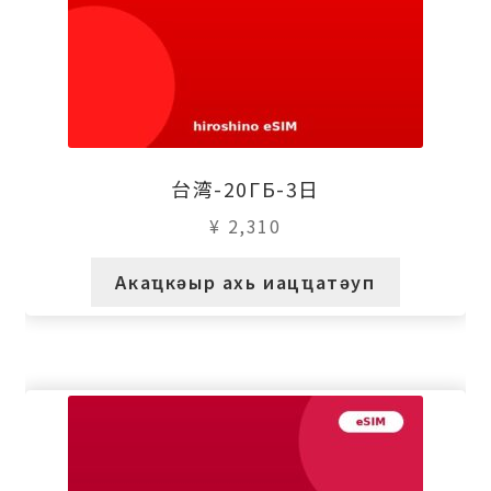
台湾-20ГБ-3日
¥
2,310
Акаҵкәыр ахь иацҵатәуп