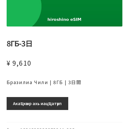
8ГБ-3日
¥
9,610
Бразилиа Чили | 8ГБ | 3日間
ブ
Акаҵкәыр ахь иацҵатәуп
ラ
ジ
ル