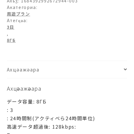
チ
Ахьӡ:
1684392992672944-003
リ-8ГБ-3
Акатегориа:
周遊プラン
日
Атегқәа:
ахыԥхьаӡара
3日
,
8ГБ
Ахцәажәара
Ахцәажәара
データ容量: 8ГБ
: 3
: 24時間制(アクティベら24時間単位)
高速データ超過後: 128kbps: