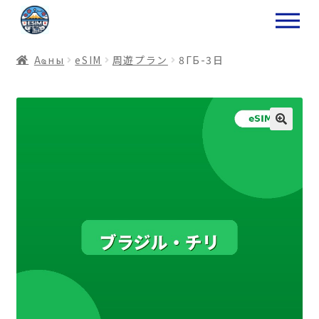
ナ
コ
ビ
ン
ゲ
テ
Аҩны
еSIM
周遊プラン
8ГБ-3日
ー
ン
シ
ツ
ョ
ス
ン
キ
へ
ッ
ス
プ
キ
プ
プ