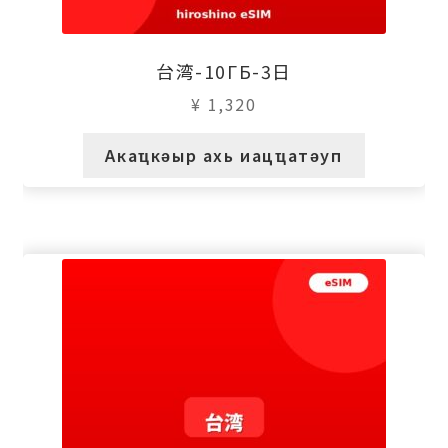
台湾-10ГБ-3日
¥
1,320
Акаҵкәыр ахь иацҵатәуп