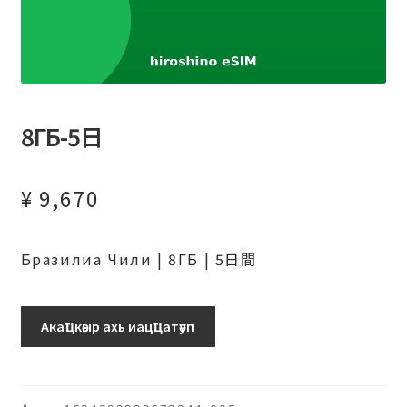
8ГБ-5日
¥
9,670
Бразилиа Чили | 8ГБ | 5日間
ブ
Акаҵкәыр ахь иацҵатәуп
ラ
ジ
ル