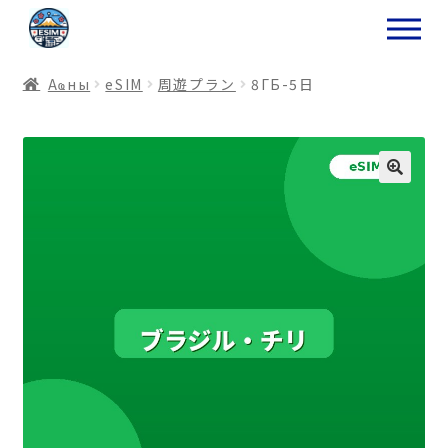
ナ
コ
ビ
ン
ゲ
テ
Аҩны
еSIM
周遊プラン
8ГБ-5日
ー
ン
シ
ツ
ョ
ス
ン
キ
へ
ッ
ス
プ
キ
プ
プ