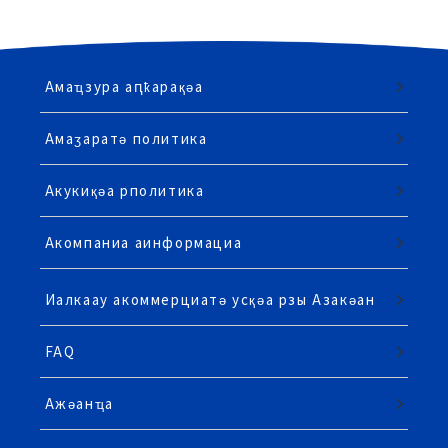
Амаҵзура аԥҟарақәа
Амаӡаратә политика
Акукиқәа рполитика
Акомпаниа аинформациа
Иалкаау акоммерциатә усқәа рзы Азакәан
FAQ
Ажәанҵа