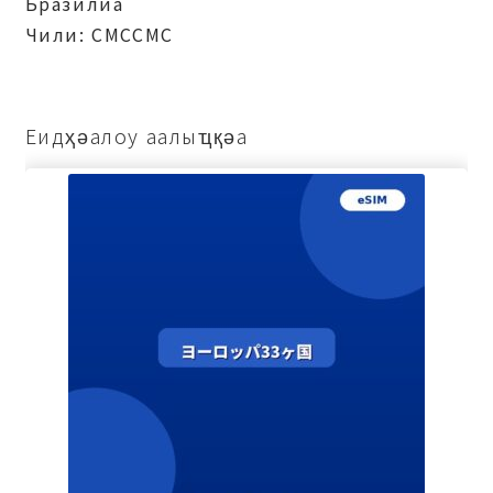
Бразилиа
Чили: СМССМС
Еидҳәалоу аалыҵқәа