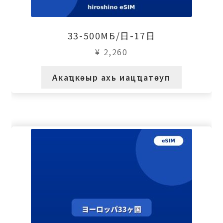
33-500МБ/日-17日
¥
2,260
Акаҵкәыр ахь иацҵатәуп