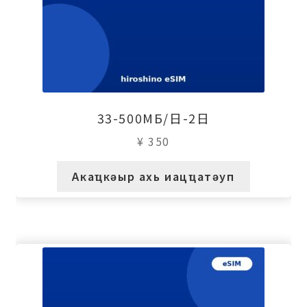
33-500МБ/日-2日
¥
350
Акаҵкәыр ахь иацҵатәуп