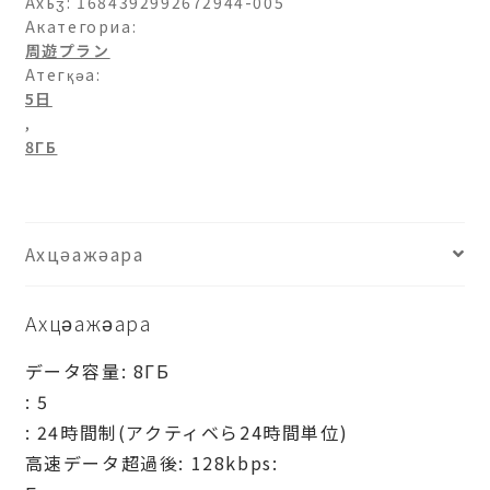
チ
Ахьӡ:
1684392992672944-005
リ-8ГБ-5
Акатегориа:
周遊プラン
日
Атегқәа:
ахыԥхьаӡара
5日
,
8ГБ
Ахцәажәара
Ахцәажәара
データ容量: 8ГБ
: 5
: 24時間制(アクティベら24時間単位)
高速データ超過後: 128kbps: