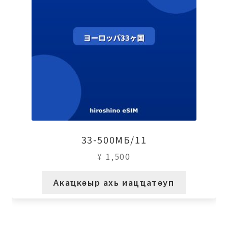
33-500МБ/11
¥
1,500
Акаҵкәыр ахь иацҵатәуп