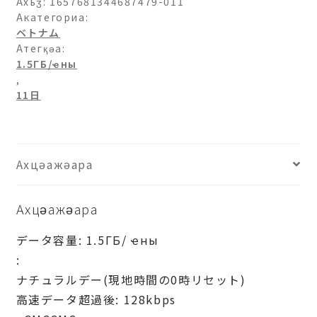
日-11
Ахьӡ:
1657681344687479-011
日
Акатегориа:
ベトナム
ашәагаа
Атегқәа:
1.5ГБ/ҽны
,
11日
Ахцәажәара
Ахцәажәара
データ容量: 1.5ГБ/
ҽны
:
ナチュラルデー(現地時間の0時リセット)
高速データ超過後: 128kbps