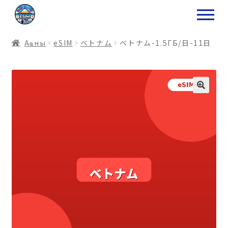
ナ
コ
ビ
ン
ゲ
テ
Аҩны
еSIM
ベトナム
ベトナム-1.5ГБ/日-11日
ー
ン
シ
ツ
ョ
ス
ン
キ
へ
ッ
ス
プ
キ
プ
プ