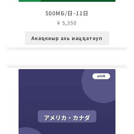
500МБ/日-11日
¥
5,350
Акаҵкәыр ахь иацҵатәуп