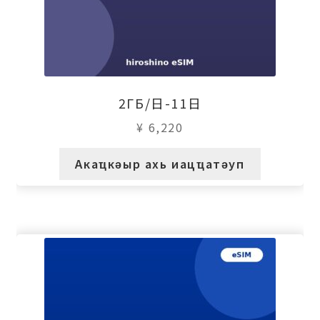
2ГБ/日-11日
¥
6,220
Акаҵкәыр ахь иацҵатәуп