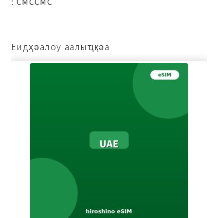
: СМССМС
Еидҳәалоу аалыҵқәа