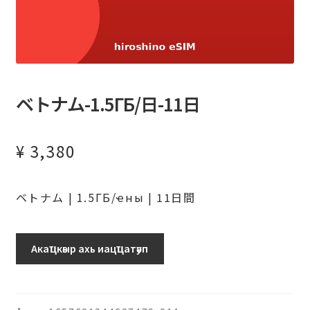
ベトナム-1.5ГБ/日-11日
¥
3,380
ベトナム | 1.5ГБ/ҽны | 11日間
ベ
Акаҵкәыр ахь иацҵатәуп
ト
ナ
ム-1.5ГБ/