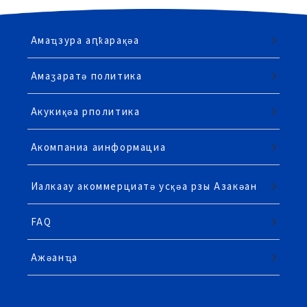
Амаҵзура аԥҟарақәа
Амаӡаратә политика
Акукиқәа рполитика
Акомпаниа аинформациа
Иалкаау акоммерциатә усқәа рзы Азакәан
FAQ
Ажәанҵа