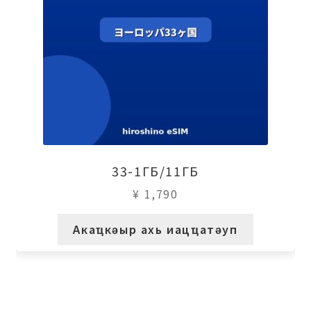
33-1ГБ/11ГБ
¥
1,790
Акаҵкәыр ахь иацҵатәуп