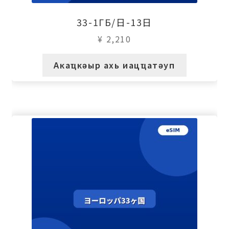
33-1ГБ/日-13日
¥
2,210
Акаҵкәыр ахь иацҵатәуп