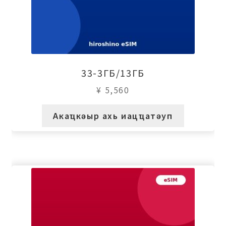
33-3ГБ/13ГБ
¥
5,560
Акаҵкәыр ахь иацҵатәуп