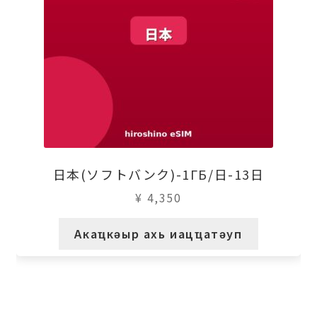
日本(ソフトバンク)-1ГБ/日-13日
¥
4,350
Акаҵкәыр ахь иацҵатәуп