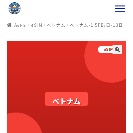
ナ
コ
ビ
ン
ゲ
テ
Аҩны
еSIM
ベトナム
ベトナム-1.5ГБ/日-13日
ー
ン
シ
ツ
ョ
ス
ン
キ
へ
ッ
ス
プ
キ
プ
プ