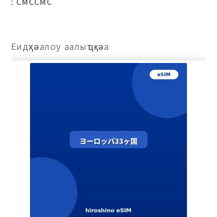
: СМССМС
Еидҳәалоу аалыҵқәа