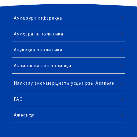
Амаҵзура аԥҟарақәа
Амаӡаратә политика
Акукиқәа рполитика
Акомпаниа аинформациа
Иалкаау акоммерциатә усқәа рзы Азакәан
FAQ
Ажәанҵа