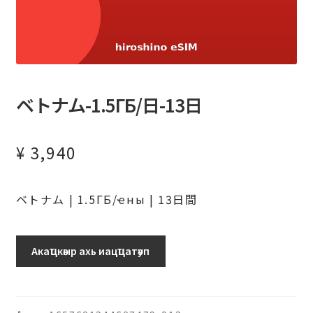
ベトナム-1.5ГБ/日-13日
¥
3,940
ベトナム | 1.5ГБ/ҽны | 13日間
ベ
Акаҵкәыр ахь иацҵатәуп
ト
ナ
ム-1.5ГБ/