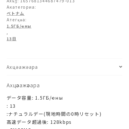
日-13
Ахьӡ:
1657681344687479-013
日
Акатегориа:
ベトナム
ашәагаа
Атегқәа:
1.5ГБ/ҽны
,
13日
Ахцәажәара
Ахцәажәара
データ容量: 1.5ГБ/ҽны
: 13
:ナチュラルデー(現地時間の0時リセット)
高速データ超過後: 128kbps