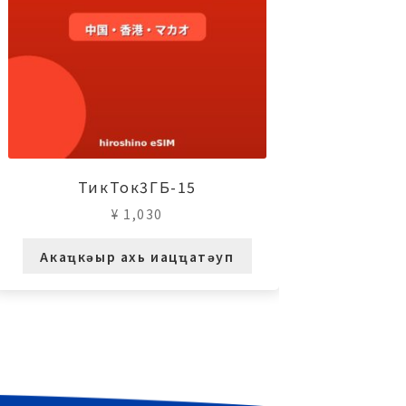
ТикТок3ГБ-15
¥
1,030
Акаҵкәыр ахь иацҵатәуп