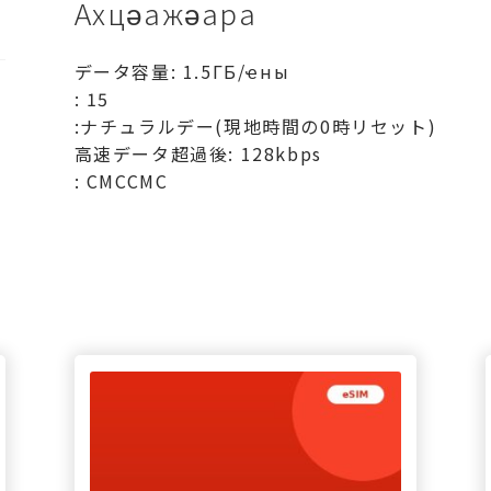
Ахцәажәара
データ容量: 1.5ГБ/ҽны
: 15
:ナチュラルデー(現地時間の0時リセット)
高速データ超過後: 128kbps
: СМССМС