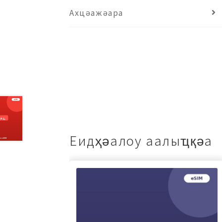
Ахцәажәара
Еидҳәалоу аалыҵқәа