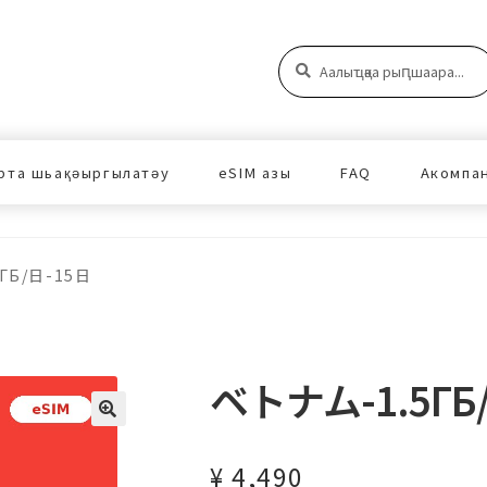
Аԥшаара:
Аԥшаара
рта шьақәыргылатәу
eSIM азы
FAQ
Акомпа
ГБ/日-15日
ベトナム-1.5ГБ
¥
4,490