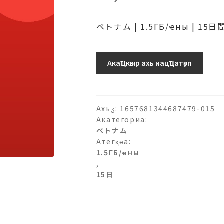
ベトナム | 1.5ГБ/ҽны | 15日
ベ
Акаҵкәыр ахь иацҵатәуп
ト
ナ
ム-1.5ГБ/
日-15
Ахьӡ:
1657681344687479-015
日
Акатегориа:
ベトナム
ашәагаа
Атегқәа:
1.5ГБ/ҽны
,
15日