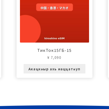
ТикТок15ГБ-15
¥
7,090
Акаҵкәыр ахь иацҵатәуп