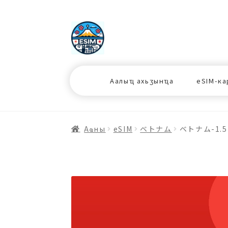
ナ
コ
ビ
ン
ゲ
テ
ー
ン
シ
ツ
Аалыҵ ахьӡынҵа
eSIM-ка
ョ
ス
ン
キ
へ
ッ
ス
プ
Аҩны
еSIM
ベトナム
ベトナム-1.5
キ
プ
プ