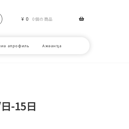
¥
0
0個の商品
ниа апрофиль
Ажәанҵа
/日-15日