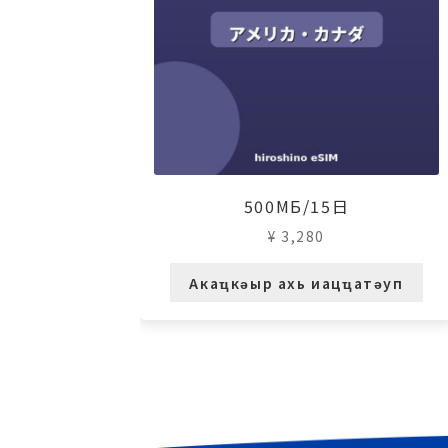
500МБ/15日
¥
3,280
Акаҵкәыр ахь иацҵатәуп