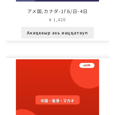
アメ国,カナダ-1ГБ/日-4日
¥
1,420
Акаҵкәыр ахь иацҵатәуп