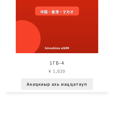
1ГБ-4
¥
1,020
Акаҵкәыр ахь иацҵатәуп