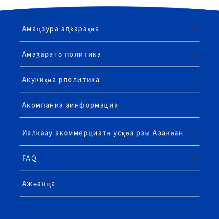
Амаҵзура аԥҟарақәа
Амаӡаратә политика
Акукиқәа рполитика
Акомпаниа аинформациа
Иалкаау акоммерциатә усқәа рзы Азакәан
FAQ
Ажәанҵа