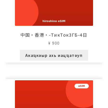
中国・香港・-ТикТок3ГБ-4日
¥
900
Акаҵкәыр ахь иацҵатәуп