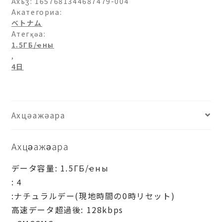
日-4
Ахьӡ:
1657681344687479-004
日
Акатегориа:
ベトナム
ашәагаа
Атегқәа:
1.5ГБ/ҽны
,
4日
Ахцәажәара
Ахцәажәара
データ容量: 1.5ГБ/ҽны
: 4
:ナチュラルデー(現地時間の0時リセット)
高速データ超過後: 128kbps