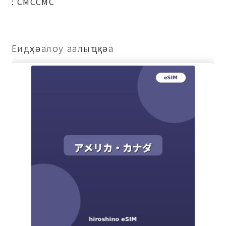
: СМССМС
Еидҳәалоу аалыҵқәа