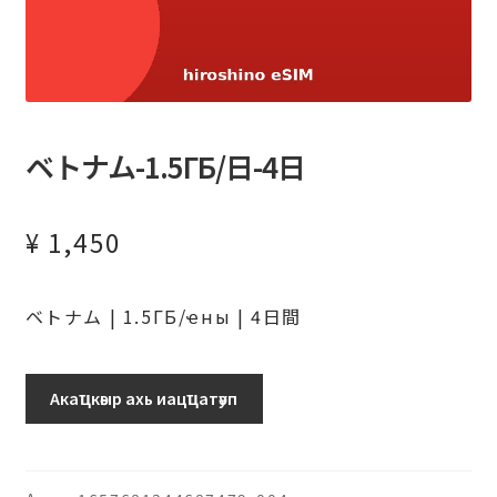
ベトナム-1.5ГБ/日-4日
¥
1,450
ベトナム | 1.5ГБ/ҽны | 4日間
ベ
Акаҵкәыр ахь иацҵатәуп
ト
ナ
ム-1.5ГБ/