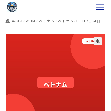
ナ
コ
ビ
ン
ゲ
テ
Аҩны
еSIM
ベトナム
ベトナム-1.5ГБ/日-4日
ー
ン
シ
ツ
ョ
ス
ン
キ
へ
ッ
ス
プ
キ
プ
プ