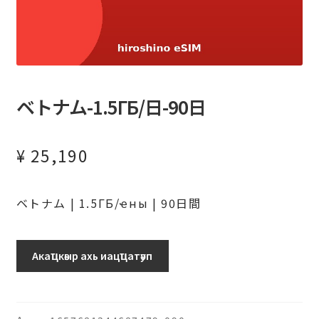
ベトナム-1.5ГБ/日-90日
¥
25,190
ベトナム | 1.5ГБ/ҽны | 90日間
ベ
Акаҵкәыр ахь иацҵатәуп
ト
ナ
ム-1.5ГБ/