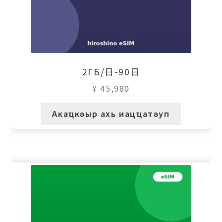
2ГБ/日-90日
¥
45,980
Акаҵкәыр ахь иацҵатәуп