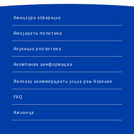
Амаҵзура аԥҟарақәа
Амаӡаратә политика
Акукиқәа рполитика
Акомпаниа аинформациа
Иалкаау акоммерциатә усқәа рзы Азакәан
FAQ
Ажәанҵа