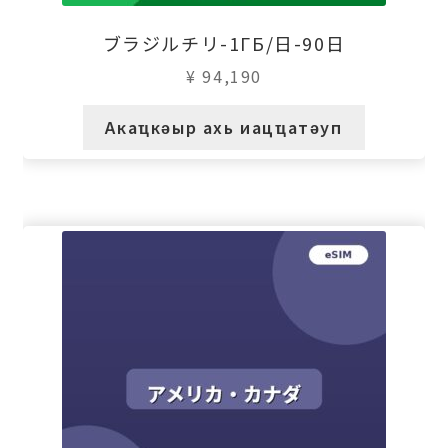
ブラジルチリ-1ГБ/日-90日
¥
94,190
Акаҵкәыр ахь иацҵатәуп