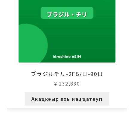
ブラジルチリ-2ГБ/日-90日
¥
132,830
Акаҵкәыр ахь иацҵатәуп