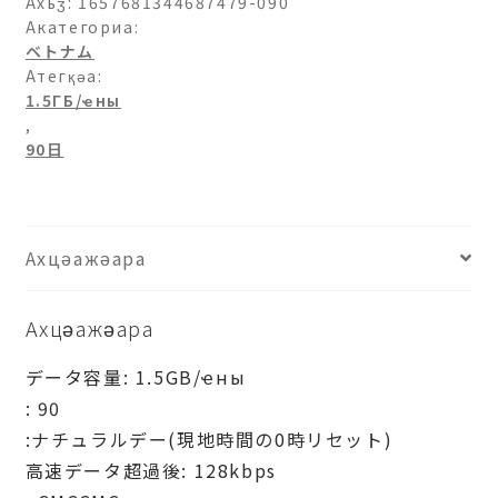
日-90
Ахьӡ:
1657681344687479-090
日
Акатегориа:
ベトナム
ашәагаа
Атегқәа:
1.5ГБ/ҽны
,
90日
Ахцәажәара
Ахцәажәара
データ容量: 1.5GB/ҽны
: 90
:ナチュラルデー(現地時間の0時リセット)
高速データ超過後: 128kbps