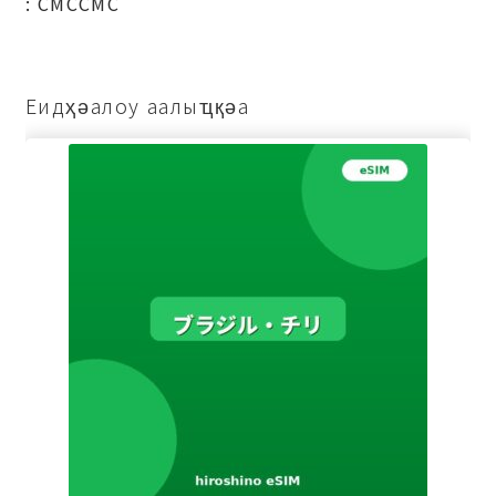
: СМССМС
Еидҳәалоу аалыҵқәа