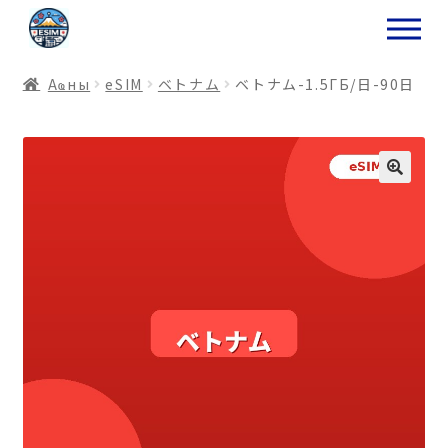
ナ
コ
ビ
ン
ゲ
テ
Аҩны
еSIM
ベトナム
ベトナム-1.5ГБ/日-90日
ー
ン
シ
ツ
ョ
ス
ン
キ
へ
ッ
ス
プ
キ
プ
プ