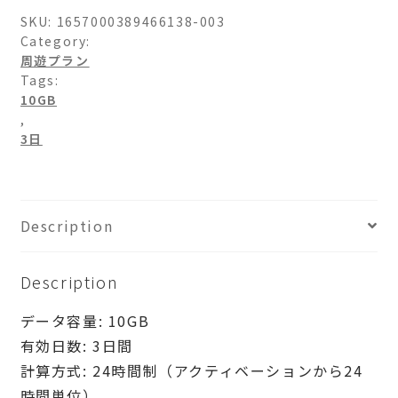
パ
SKU:
1657000389466138-003
33-
Category:
周遊プラン
10GB-
Tags:
3
10GB
日
,
quantity
3日
Description
Description
データ容量: 10GB
有効日数: 3日間
計算方式: 24時間制（アクティベーションから24
時間単位）