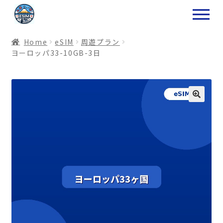
ナ
コ
ビ
ン
ゲ
テ
Home
eSIM
周遊プラン
ー
ン
ヨーロッパ33-10GB-3日
シ
ツ
ョ
へ
ン
ス
へ
キ
ス
ッ
キ
プ
ッ
プ