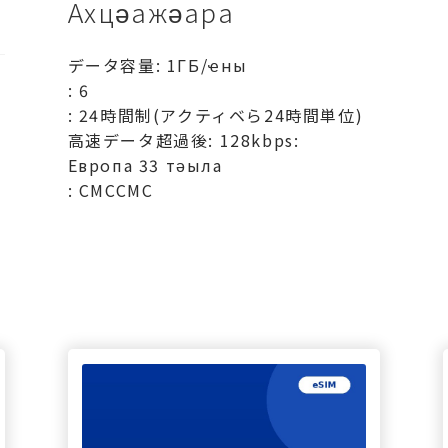
Ахцәажәара
データ容量: 1ГБ/ҽны
: 6
: 24時間制(アクティベら24時間単位)
高速データ超過後: 128kbps:
Европа 33 тәыла
: СМССМС