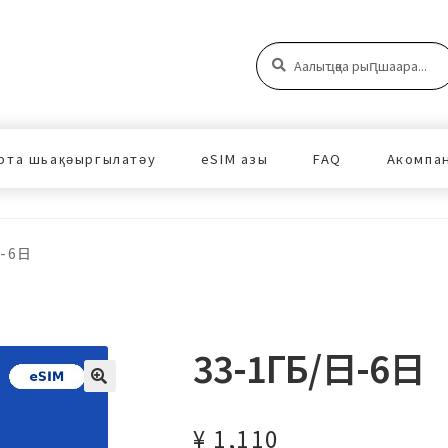
Аԥшаара:
Аԥшаара
рта шьақәыргылатәу
eSIM азы
FAQ
Акомпа
日-6日
33-1ГБ/日-6日
¥
1,110