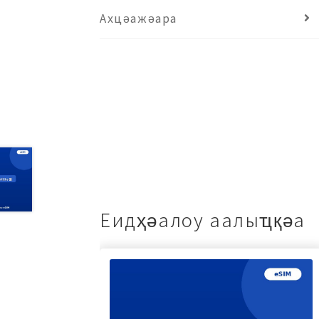
Ахцәажәара
Еидҳәалоу аалыҵқәа