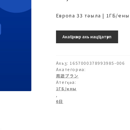
Европа 33 тәыла | 1ГБ/ҽн
ヨ
Акаҵкәыр ахь иацҵатәуп
ー
ロ
ッ
パ
Ахьӡ:
1657000378993985-006
33-
Акатегориа:
周遊プラン
1ГБ/
Атегқәа:
日-6
1ГБ/ҽны
日
,
ашәагаа
6日