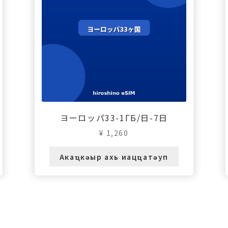
ヨーロッパ33-1ГБ/日-7日
¥
1,260
Акаҵкәыр ахь иацҵатәуп