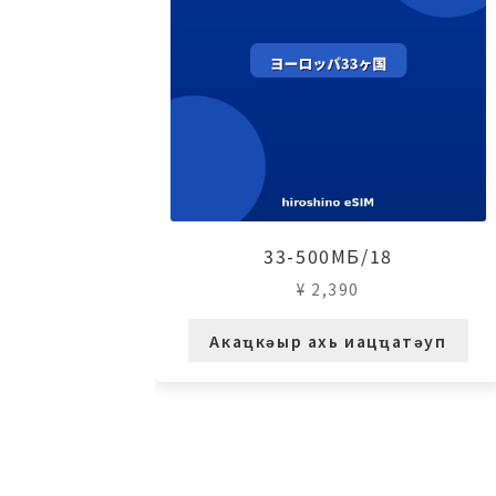
33-500МБ/18
¥
2,390
Акаҵкәыр ахь иацҵатәуп