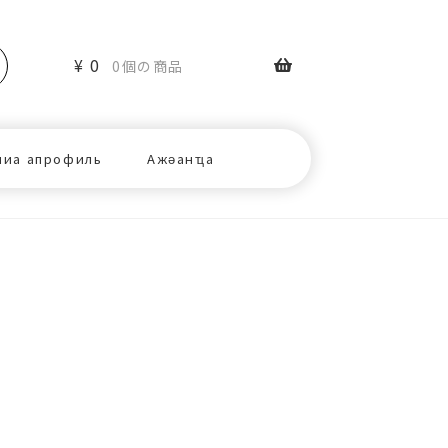
¥
0
0個の商品
ниа апрофиль
Ажәанҵа