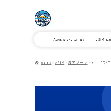
ナ
コ
ビ
ン
ゲ
テ
ー
ン
シ
ツ
Аалыҵ ахьӡынҵа
eSIM-ка
ョ
ス
ン
キ
へ
ッ
ス
プ
Аҩны
еSIM
周遊プラン
33-1ГБ/
キ
プ
プ