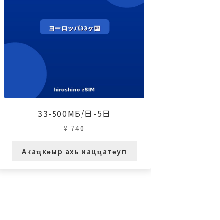
33-500МБ/日-5日
¥
740
Акаҵкәыр ахь иацҵатәуп