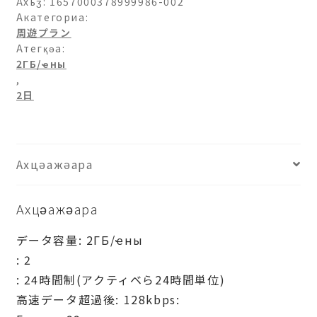
パ
Ахьӡ:
1657000378999986-002
33-
Акатегориа:
周遊プラン
2ГБ/
Атегқәа:
日-2
2ГБ/ҽны
日
,
ашәагаа
2日
Ахцәажәара
Ахцәажәара
データ容量: 2ГБ/ҽны
: 2
: 24時間制(アクティベら24時間単位)
高速データ超過後: 128kbps: