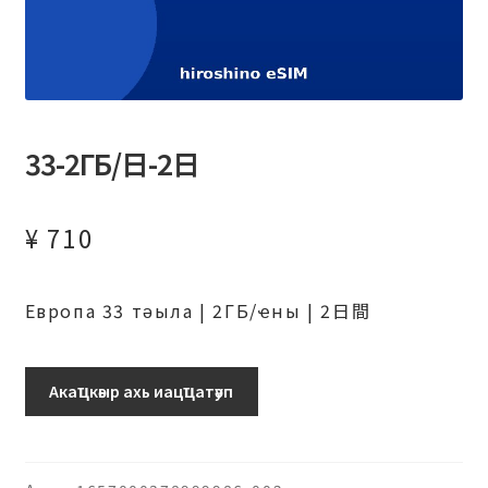
33-2ГБ/日-2日
¥
710
Европа 33 тәыла | 2ГБ/ҽны | 2日間
ヨ
Акаҵкәыр ахь иацҵатәуп
ー
ロ
ッ