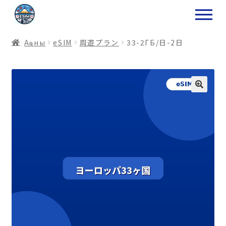
ナ
コ
ビ
ン
ゲ
テ
Аҩны
еSIM
周遊プラン
33-2ГБ/日-2日
ー
ン
シ
ツ
ョ
ス
ン
キ
へ
ッ
ス
プ
キ
プ
プ