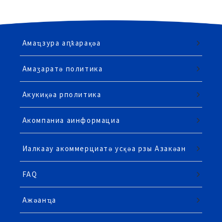
Амаҵзура аԥҟарақәа
Амаӡаратә политика
Акукиқәа рполитика
Акомпаниа аинформациа
Иалкаау акоммерциатә усқәа рзы Азакәан
FAQ
Ажәанҵа