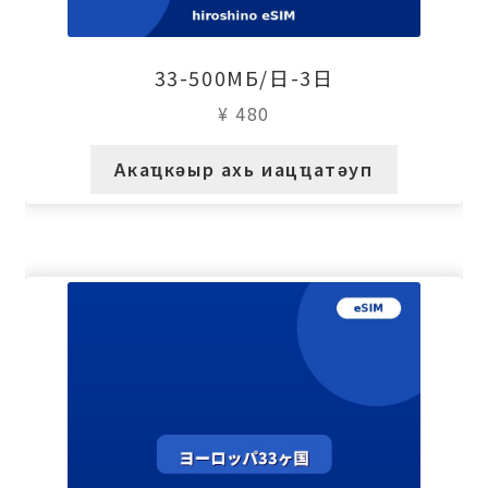
33-500МБ/日-3日
¥
480
Акаҵкәыр ахь иацҵатәуп