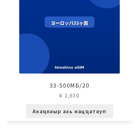
33-500МБ/20
¥
2,630
Акаҵкәыр ахь иацҵатәуп