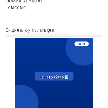
Европа 33 тәыла
: СМССМС
Еидҳәалоу аалыҵқәа