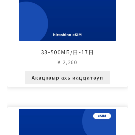
33-500МБ/日-17日
¥
2,260
Акаҵкәыр ахь иацҵатәуп