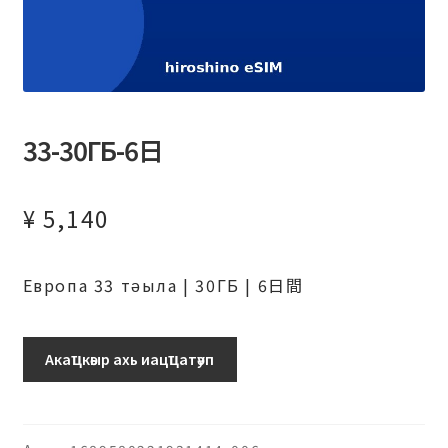
33-30ГБ-6日
¥
5,140
Европа 33 тәыла | 30ГБ | 6日間
33-
Акаҵкәыр ахь иацҵатәуп
30ГБ-6
日
рхыԥхьаӡара