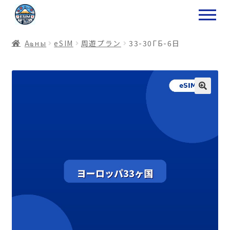
ナ
コ
ビ
ン
ゲ
テ
Аҩны
еSIM
周遊プラン
33-30ГБ-6日
ー
ン
シ
ツ
ョ
ス
ン
キ
へ
ッ
ス
プ
キ
プ
プ