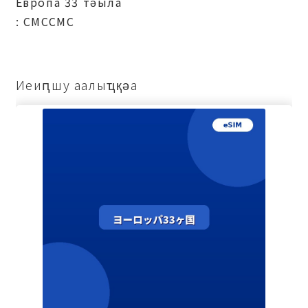
Европа 33 тәыла
: СМССМС
Иеиԥшу аалыҵқәа