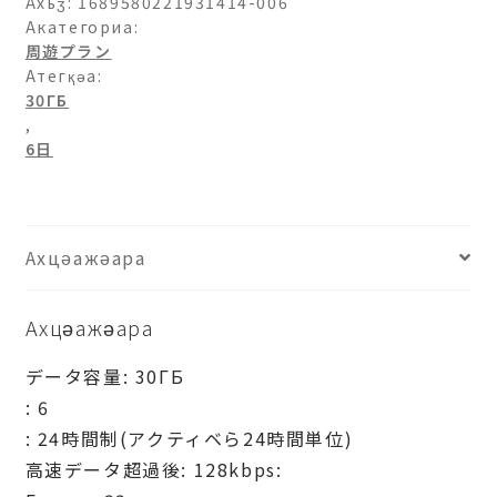
Ахьӡ:
1689580221931414-006
Акатегориа:
周遊プラン
Атегқәа:
30ГБ
,
6日
Ахцәажәара
Ахцәажәара
データ容量: 30ГБ
: 6
: 24時間制(アクティベら24時間単位)
高速データ超過後: 128kbps: