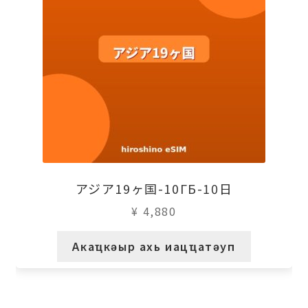
アジア19ヶ国-10ГБ-10日
¥
4,880
Акаҵкәыр ахь иацҵатәуп