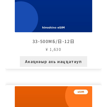
33-500МБ/日-12日
¥
1,630
Акаҵкәыр ахь иацҵатәуп