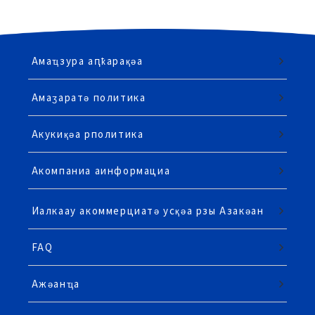
Амаҵзура аԥҟарақәа
Амаӡаратә политика
Акукиқәа рполитика
Акомпаниа аинформациа
Иалкаау акоммерциатә усқәа рзы Азакәан
FAQ
Ажәанҵа