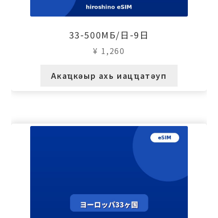
33-500МБ/日-9日
¥
1,260
Акаҵкәыр ахь иацҵатәуп